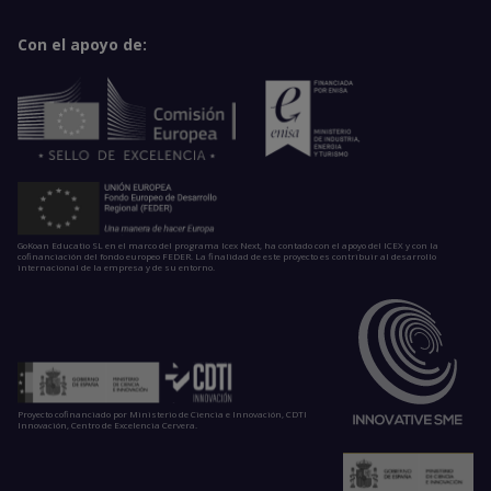
Con el apoyo de:
GoKoan Educatio SL en el marco del programa Icex Next, ha contado con el apoyo del ICEX y con la
cofinanciación del fondo europeo FEDER. La finalidad de este proyecto es contribuir al desarrollo
internacional de la empresa y de su entorno.
Proyecto cofinanciado por Ministerio de Ciencia e Innovación, CDTI
Innovación, Centro de Excelencia Cervera.