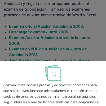
Andalucía y llega lo mejor preparado posible al
examen de tu oposición. También los examenes
prácticos de auxiliar administrativo de Word y Excel.
Examen oficial Auxiliar Andalucía 2003
.
Descargar examen Junta 2005
.
Examen Auxiliar Administrativo de la Junta
2009
.
Examen en PDF de Auxiliar de la Junta de
Andalucía 2013
.
Test Auxiliar Administrativo de la Junta de
Andalucía 2016
.
Con estos exámenes de la Junta de Andalucía podrás
practicar y comprobar tus conocimientos, llegando
GoKoan utiliza cookies propias y de terceros necesarias para
preparado al examen de tus oposiciones C2 de
que nuestra web funcione adecuadamente. También usamos
Andalucía.
cookies de terceros que nos permiten personalizar anuncios
según intereses y realizar labores analíticas para adaptarnos a