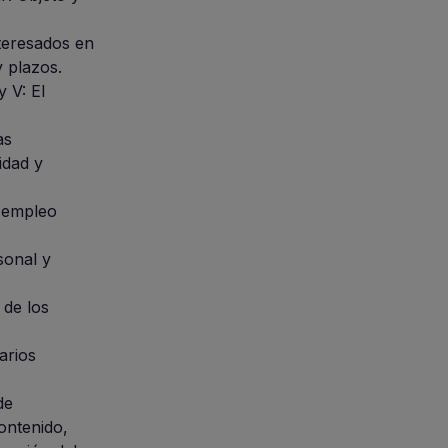
nteresados en
y plazos.
y V: El
as
idad y
l empleo
sonal y
 de los
arios
de
Contenido,