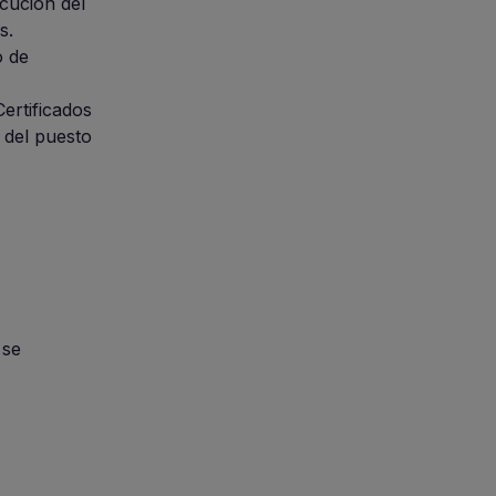
ecución del
s.
o de
ertificados
 del puesto
 se