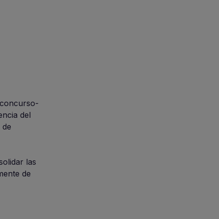
concurso-
encia del
a de
olidar las
mente de