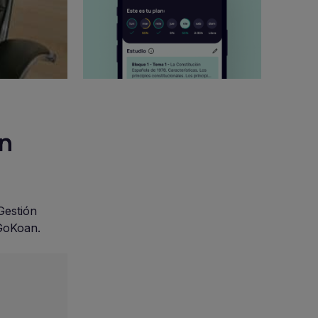
ón
Gestión
GoKoan.