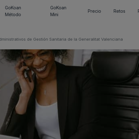
GoKoan
GoKoan
Precio
Retos
Método
Mini
ministrativos de Gestión Sanitaria de la Generalitat Valenciana