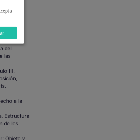
Acepta
ar
nidades
a del
e las
lo III.
osición,
ts.
recho a la
a. Estructura
n de los
r: Objeto y