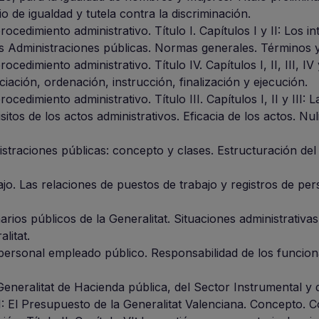
pio de igualdad y tutela contra la discriminación.
ocedimiento administrativo. Título I. Capítulos I y II: Los i
las Administraciones públicas. Normas generales. Términos 
cedimiento administrativo. Título IV. Capítulos I, II, III, IV 
ciación, ordenación, instrucción, finalización y ejecución.
cedimiento administrativo. Título III. Capítulos I, II y III: L
sitos de los actos administrativos. Eficacia de los actos. Nul
nistraciones públicas: concepto y clases. Estructuración de
jo. Las relaciones de puestos de trabajo y registros de per
ios públicos de la Generalitat. Situaciones administrativas
litat.
personal empleado público. Responsabilidad de los funcion
Generalitat de Hacienda pública, del Sector Instrumental y 
II: El Presupuesto de la Generalitat Valenciana. Concepto. 