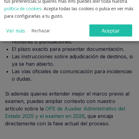
tus preferencias.Si quieres más info puedes leer toda nuestra
política de cookies
. Acepta todas las cookies o pulsa en ver más
Cuando llegue ese momento, no basta con celebrar el
para configurarlas a tu gusto.
resultado. Lo más prudente es revisar de inmediato:
Ver más
Aceptar
Rechazar
La resolución completa y no solo el anexo con
nombres o puntuaciones.
El plazo exacto para presentar documentación.
Las instrucciones sobre adjudicación de destinos, si
ya se han abierto.
Las vías oficiales de comunicación para incidencias
o dudas.
Si además quieres entender mejor el marco previo al
examen, puedes ampliar contexto con nuestro
artículo sobre la
OPE de Auxiliar Administrativo del
Estado 2025 y el examen en 2026
, que encaja
directamente con la fase actual del proceso.