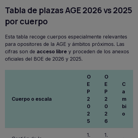
Tabla de plazas AGE 2026 vs 2025
por cuerpo
Esta tabla recoge cuerpos especialmente relevantes
para opositores de la AGE y ámbitos próximos. Las
cifras son de
acceso libre
y proceden de los anexos
oficiales del BOE de 2026 y 2025.
O
O
E
E
C
P
P
a
Cuerpo o escala
2
2
m
0
0
bi
2
2
o
5
6
1.
1.