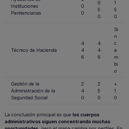
0
1
Instituciones
0
5
5
Penitenciarias
0
0
0
Si
n
4
4
c
Técnico de Hacienda
4
4
a
6
6
m
bi
o
Gestión de la
2
2
+
Administración de la
4
5
1
Seguridad Social
0
0
0
La conclusión principal es que
los cuerpos
administrativos siguen concentrando muchas
oportunidades
, pero el mapa cambia por perfiles. En