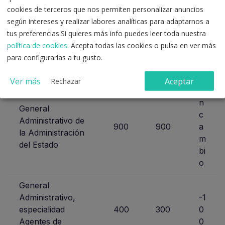
n
cookies de terceros que nos permiten personalizar anuncios
c
según intereses y realizar labores analíticas para adaptarnos a
Técnico de
220
220
a
tus preferencias.Si quieres más info puedes leer toda nuestra
Hacienda
m
política de cookies
. Acepta todas las cookies o pulsa en ver más
bi
para configurarlas a tu gusto.
o
Ver más
Aceptar
Rechazar
Si
n
General
c
Administrativo de
900
900
a
la Administración
m
del Estado
bi
o
General
Administrativo,
-1
especialidad
400
300
0
Agentes de
0