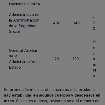
Hacienda Pública
Administrativo de
-
la Administración
400
340
6
de la Seguridad
0
Social
Si
n
General Auxiliar
c
de la
120
120
a
Administración del
m
Estado
bi
o
En promoción interna, el mensaje es más prudente:
hay estabilidad en algunos cuerpos y descensos en
otros
. Si este es tu caso, revisa no solo el número de