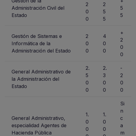
Gestión de la
+
2
2
Administración Civil del
5
0
5
Estado
5
0
5
+
Gestión de Sistemas e
2
4
2
Informática de la
0
0
0
Administración del Estado
0
0
0
2.
2.
-
General Administrativo de
5
3
2
la Administración del
0
0
0
Estado
0
0
0
Si
n
1.
1.
General Administrativo,
c
0
0
especialidad Agentes de
a
0
0
Hacienda Pública
m