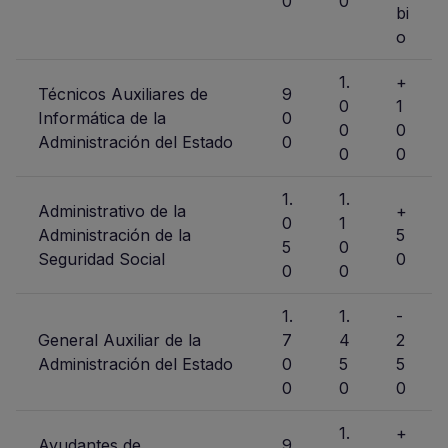
0
0
bi
o
1.
+
Técnicos Auxiliares de
9
0
1
Informática de la
0
0
0
Administración del Estado
0
0
0
1.
1.
Administrativo de la
+
0
1
Administración de la
5
5
0
Seguridad Social
0
0
0
1.
1.
-
General Auxiliar de la
7
4
2
Administración del Estado
0
5
5
0
0
0
1.
+
Ayudantes de
9