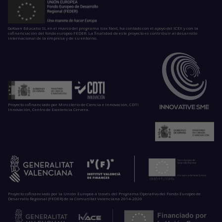
GoKoan Educatio SL en el marco del programa Icex Next, ha contado con el apoyo del ICEX y con la
cofinanciación del fondo europeo FEDER. La finalidad de este proyecto es contribuir al desarrollo
internacional de la empresa y de su entorno.
Proyecto cofinanciado por Ministerio de Ciencia e Innovación, CDTI
Innovación, Centro de Excelencia Cervera.
Proyecto cofinanciado por la Unión Europea a través del Programa Operativo del Fondo Europeo de
Desarrollo Regional (FEDER) de la Comunitat Valenciana 2014-2020