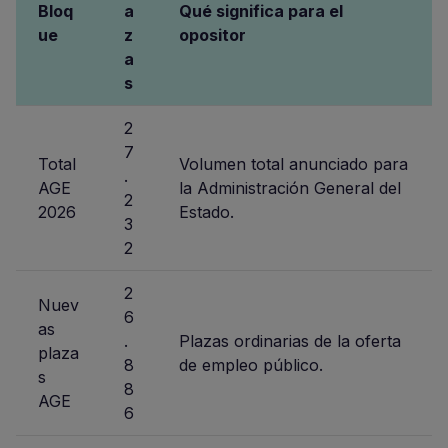
Bloq
a
Qué significa para el
ue
z
opositor
a
s
2
7
Total
Volumen total anunciado para
.
AGE
la Administración General del
2
2026
Estado.
3
2
2
Nuev
6
as
.
Plazas ordinarias de la oferta
plaza
8
de empleo público.
s
8
AGE
6