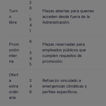
2
0
Turn
Plazas abiertas para quienes
.
o
acceden desde fuera de la
5
libre
Administración.
4
1
6
Prom
Plazas reservadas para
.
oción
empleados públicos que
3
inter
cumplen requisitos de
4
na
promoción.
5
Ofert
a
3
Refuerzo vinculado a
extra
4
emergencias climáticas y
ordin
6
perfiles específicos.
aria