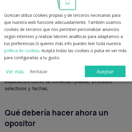
previo.
No equivale a que ya esté abierto el plazo de
inscripción
para todos los cuerpos. Después de la
GoKoan utiliza cookies propias y de terceros necesarias para
oferta deben publicarse las convocatorias concretas,
que nuestra web funcione adecuadamente. También usamos
con sus bases, requisitos, programa, sistema
cookies de terceros que nos permiten personalizar anuncios
selectivo, plazos de solicitud y calendario orientativo.
según intereses y realizar labores analíticas para adaptarnos a
tus preferencias.Si quieres más info puedes leer toda nuestra
Por eso, si preparas Administrativo del Estado,
política de cookies
. Acepta todas las cookies o pulsa en ver más
Auxiliar Administrativo del Estado, Gestión de la
para configurarlas a tu gusto.
Administración Civil del Estado u otros cuerpos de la
AGE, la clave ahora es seguir la publicación de cada
Ver más
Aceptar
Rechazar
convocatoria. En nuestra guía de
convocatoria AGE
explicamos cómo se conectan plazas, procesos
selectivos y fechas.
Qué debería hacer ahora un
opositor