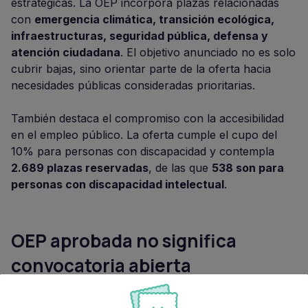
estratégicas. La OEP incorpora plazas relacionadas
con
emergencia climática, transición ecológica,
infraestructuras, seguridad pública, defensa y
atención ciudadana
. El objetivo anunciado no es solo
cubrir bajas, sino orientar parte de la oferta hacia
necesidades públicas consideradas prioritarias.
También destaca el compromiso con la accesibilidad
en el empleo público. La oferta cumple el cupo del
10% para personas con discapacidad y contempla
2.689 plazas reservadas
, de las que
538 son para
personas con discapacidad intelectual
.
OEP aprobada no significa
convocatoria abierta
La aprobación y publicación de la OEP es un paso