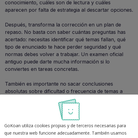
conocimiento, cuáles son de lectura y cuáles
aparecen por falta de estrategia al descartar opciones.
Después, transforma la corrección en un plan de
repaso. No basta con saber cuántas preguntas has
acertado: necesitas identificar qué temas fallan, qué
tipo de enunciado te hace perder seguridad y qué
normas debes volver a trabajar. Un examen oficial
antiguo puede darte mucha información si lo
conviertes en tareas concretas.
También es importante no sacar conclusiones
absolutas sobre dificultad o frecuencia de temas a
partir de un único examen. Úsalo junto a otros
exámenes oficiales de Ayudantes de Instituciones
Penitenciarias
, simulacros recientes y un calendario
de repasos. Así evitas estudiar solo lo que apareció en
GoKoan utiliza cookies propias y de terceros necesarias para
2020 y mantienes la preparación alineada con el
que nuestra web funcione adecuadamente. También usamos
temario vigente.