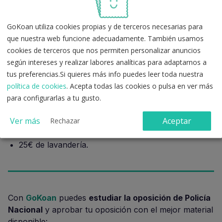
Nacional en la Academia de
Ávila?
GoKoan utiliza cookies propias y de terceros necesarias para
que nuestra web funcione adecuadamente. También usamos
Una vez aprobada la oposición del CNP y los futuros
cookies de terceros que nos permiten personalizar anuncios
Policías Nacionales van a la
Academia Policía en
según intereses y realizar labores analíticas para adaptarnos a
Ávila
. Durante la formación en la Academia de Ávila
tus preferencias.Si quieres más info puedes leer toda nuestra
ya se empieza a percibir un salario mensual de
política de cookies
. Acepta todas las cookies o pulsa en ver más
aproximadamente
650€ al mes
, de los que se
para configurarlas a tu gusto.
descuentan:
Ver más
Aceptar
Rechazar
329€ de manutención.
25€ de lavandería.
Con
GoKoan
puedes
estudiar la oposición de Policía
Nacional
y aprobar tu oposición con el mejor material
disponible: