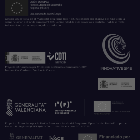
GoKoan Educatio SL en el marco del programa Icex Next, ha contado con el apoyo del ICEX y con la
cofinanciación del fondo europeo FEDER. La finalidad de este proyecto es contribuir al desarrollo
internacional de la empresa y de su entorno.
Proyecto cofinanciado por Ministerio de Ciencia e Innovación, CDTI
Innovación, Centro de Excelencia Cervera.
Proyecto cofinanciado por la Unión Europea a través del Programa Operativo del Fondo Europeo de
Desarrollo Regional (FEDER) de la Comunitat Valenciana 2014-2020