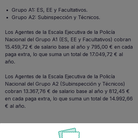
Grupo A1: ES, EE y Facultativos.
Grupo A2: Subinspección y Técnicos.
Los Agentes de la Escala Ejecutiva de la Policía
Nacional del Grupo A1 (ES, EE y Facultativos) cobran
15.459,72 € de salario base al año y 795,00 € en cada
paga extra, lo que suma un total de 17.049,72 € al
año.
Los Agentes de la Escala Ejecutiva de la Policía
Nacional del Grupo A2 (Subinspección y Técnicos)
cobran 13.367,76 € de salario base al año y 812,45 €
en cada paga extra, lo que suma un total de 14.992,66
€ al año.
¿Cuándo cobra un Policía