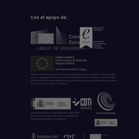
Con el apoyo de:
GoKoan Educatio SL en el marco del programa Icex Next, ha contado
con el apoyo del ICEX y con la cofinanciación del fondo europeo FEDER.
La finalidad de este proyecto es contribuir al desarrollo internacional
de la empresa y de su entorno.
Proyecto cofinanciado por Ministerio de
Ciencia e Innovación, CDTI Innovación,
Centro de Excelencia Cervera.