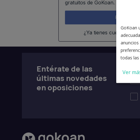
gratuitos de GoKoan.
Regístrate g
GoKoan ut
¿Ya tienes cuenta?
Entr
adecuada
anuncios 
preferenc
todas las
Entérate de las
Ver má
últimas novedades
en oposiciones