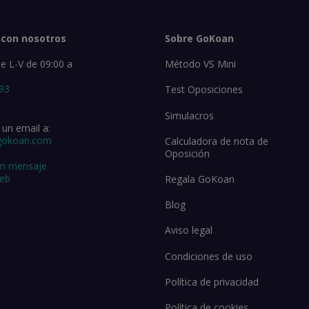
 con nosotros
Sobre GoKoan
e L-V de 09:00 a
Método VS Mini
 93
Test Oposiciones
Simulacros
un email a:
gokoan.com
Calculadora de nota de
Oposición
un mensaje
web
Regala GoKoan
Blog
Aviso legal
Condiciones de uso
Política de privacidad
Política de cookies