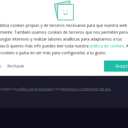
ratis
iliza cookies propias y de terceros necesarias para que nuestra web
a a la plataforma
mente. También usamos cookies de terceros que nos permiten perso
según intereses y realizar labores analíticas para adaptarnos a tus
ias.Si quieres más info puedes leer toda nuestra
política de cookies
. 
 cookies o pulsa en ver más para configurarlas a tu gusto.
s
Acept
Rechazar
Acepto la
política de privacidad
y los
términos y condiciones de uso
.