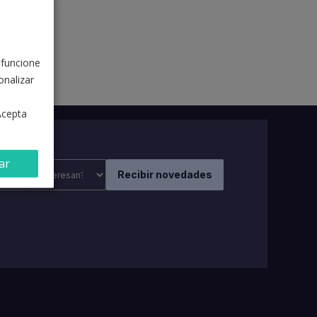
 funcione
nalizar
Acepta
ar