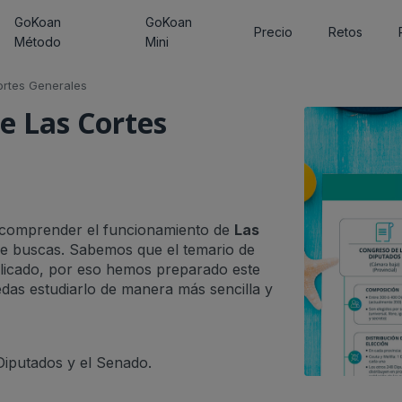
GoKoan
GoKoan
Precio
Retos
Método
Mini
rtes Generales
e Las Cortes
s comprender el funcionamiento de
Las
que buscas. Sabemos que el temario de
licado, por eso hemos preparado este
edas estudiarlo de manera más sencilla y
Diputados y el Senado.