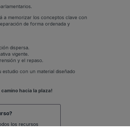
parlamentarios.
á a memorizar los conceptos clave con
preparación de forma ordenada y
ión dispersa.
tiva vigente.
ensión y el repaso.
u estudio con un material diseñado
 camino hacia la plaza!
urso?
todos los recursos