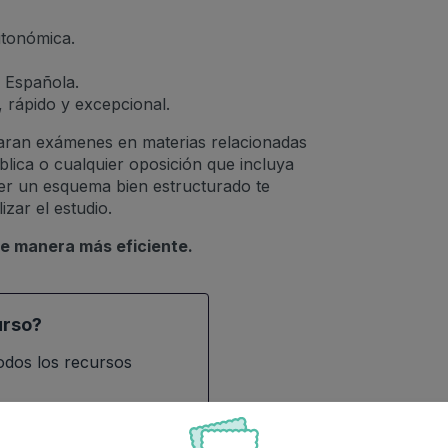
utonómica.
n Española.
 rápido y excepcional.
paran exámenes en materias relacionadas
lica o cualquier oposición que incluya
ner un esquema bien estructurado te
zar el estudio.
e manera más eficiente.
urso?
todos los recursos
ratis