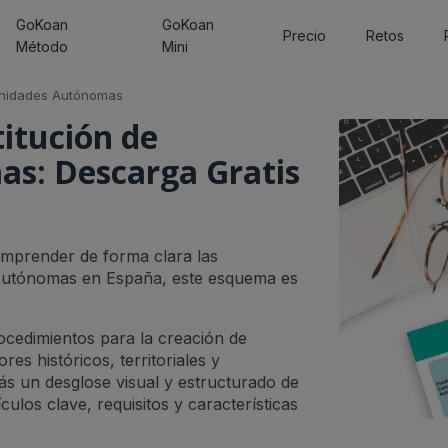
GoKoan
GoKoan
Precio
Retos
Método
Mini
nidades Autónomas
itución de
s: Descarga Gratis
omprender de forma clara las
 Autónomas en España, este esquema es
rocedimientos para la creación de
s históricos, territoriales y
ás un desglose visual y estructurado de
culos clave, requisitos y características