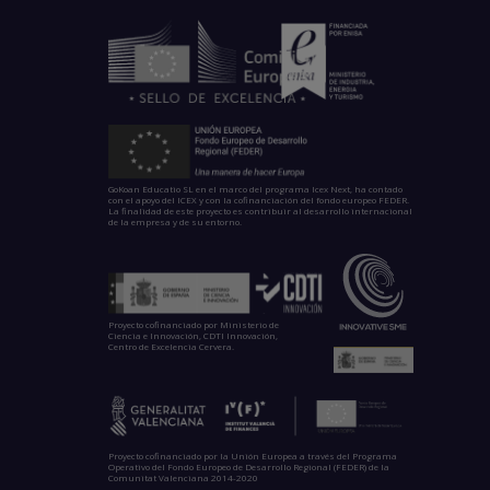
GoKoan Educatio SL en el marco del programa Icex Next, ha contado
con el apoyo del ICEX y con la cofinanciación del fondo europeo FEDER.
La finalidad de este proyecto es contribuir al desarrollo internacional
de la empresa y de su entorno.
Proyecto cofinanciado por Ministerio de
Ciencia e Innovación, CDTI Innovación,
Centro de Excelencia Cervera.
Proyecto cofinanciado por la Unión Europea a través del Programa
Operativo del Fondo Europeo de Desarrollo Regional (FEDER) de la
Comunitat Valenciana 2014-2020