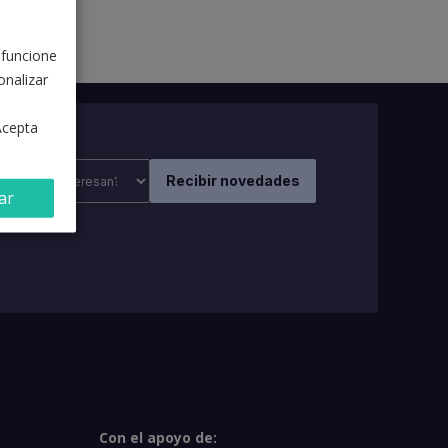
 funcione
nalizar
Acepta
ar
Con el apoyo de: