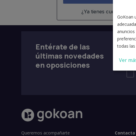
¿Ya tienes cuenta?
Entr
GoKoan ut
adecuada
anuncios 
preferenc
Entérate de las
todas las
últimas novedades
Ver má
en oposiciones
Queremos acompañarte
Contacta