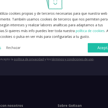
a a la plataforma
iliza cookies propias y de terceros necesarias para que nuestra web
mente. También usamos cookies de terceros que nos permiten perso
según intereses y realizar labores analíticas para adaptarnos a tus
ias.Si quieres más info puedes leer toda nuestra
política de cookies
. 
 cookies o pulsa en ver más para configurarlas a tu gusto.
s
Acept
Rechazar
Acepto la
política de privacidad
y los
términos y condiciones de uso
.
 con nosotros
Sobre GoKoan