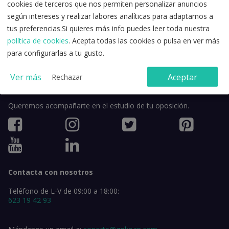
cookies de terceros que nos permiten personalizar anuncios
Acepto la
política de privacidad
y los
términos y condiciones de
según intereses y realizar labores analíticas para adaptarnos a
uso
.
tus preferencias.Si quieres más info puedes leer toda nuestra
política de cookies
. Acepta todas las cookies o pulsa en ver más
para configurarlas a tu gusto.
Ver más
Aceptar
Rechazar
Queremos acompañarte en el estudio de tu oposición.
Contacta con nosotros
Teléfono de L-V de 09:00 a 18:00:
623 19 42 93