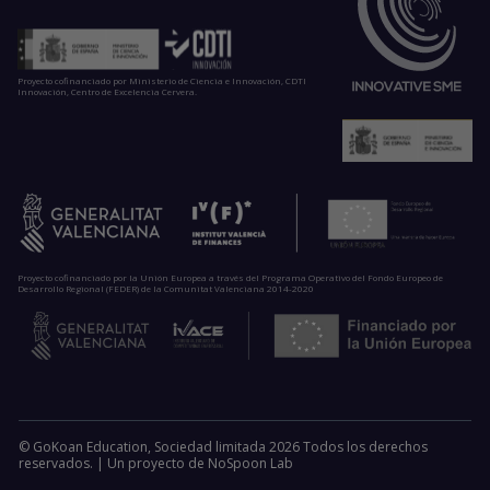
Proyecto cofinanciado por Ministerio de Ciencia e Innovación, CDTI
Innovación, Centro de Excelencia Cervera.
Proyecto cofinanciado por la Unión Europea a través del Programa Operativo del Fondo Europeo de
Desarrollo Regional (FEDER) de la Comunitat Valenciana 2014-2020
© GoKoan Education, Sociedad limitada 2026 Todos los derechos
reservados. |
Un proyecto de
NoSpoon Lab