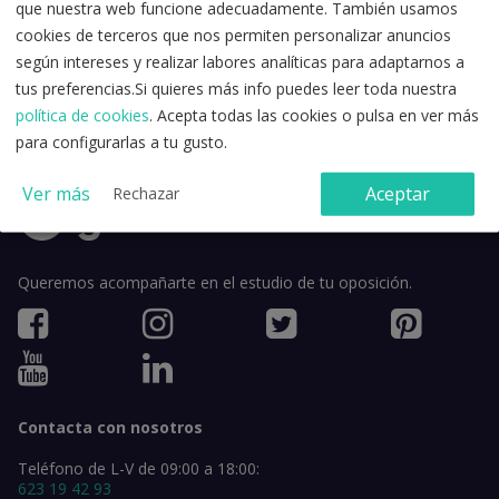
que nuestra web funcione adecuadamente. También usamos
cookies de terceros que nos permiten personalizar anuncios
según intereses y realizar labores analíticas para adaptarnos a
Acepto la
política de privacidad
y los
términos y condiciones de
tus preferencias.Si quieres más info puedes leer toda nuestra
uso
.
política de cookies
. Acepta todas las cookies o pulsa en ver más
para configurarlas a tu gusto.
Ver más
Aceptar
Rechazar
Queremos acompañarte en el estudio de tu oposición.
Contacta con nosotros
Teléfono de L-V de 09:00 a 18:00:
623 19 42 93