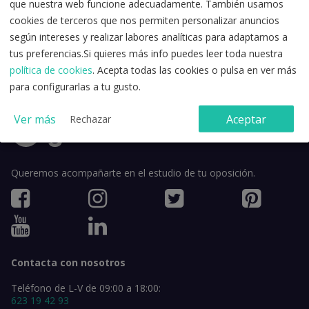
que nuestra web funcione adecuadamente. También usamos
cookies de terceros que nos permiten personalizar anuncios
según intereses y realizar labores analíticas para adaptarnos a
Acepto la
política de privacidad
y los
términos y condiciones de
tus preferencias.Si quieres más info puedes leer toda nuestra
uso
.
política de cookies
. Acepta todas las cookies o pulsa en ver más
para configurarlas a tu gusto.
Ver más
Aceptar
Rechazar
Queremos acompañarte en el estudio de tu oposición.
Contacta con nosotros
Teléfono de L-V de 09:00 a 18:00:
623 19 42 93