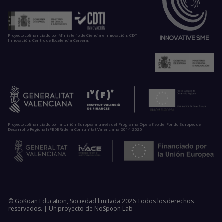
Proyecto cofinanciado por Ministerio de Ciencia e Innovación, CDTI
Innovación, Centro de Excelencia Cervera.
Proyecto cofinanciado por la Unión Europea a través del Programa Operativo del Fondo Europeo de
Desarrollo Regional (FEDER) de la Comunitat Valenciana 2014-2020
© GoKoan Education, Sociedad limitada 2026 Todos los derechos
reservados. |
Un proyecto de
NoSpoon Lab