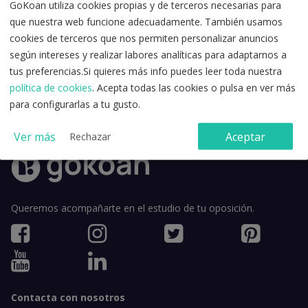
GoKoan utiliza cookies propias y de terceros necesarias para
que nuestra web funcione adecuadamente. También usamos
cookies de terceros que nos permiten personalizar anuncios
según intereses y realizar labores analíticas para adaptarnos a
tus preferencias.Si quieres más info puedes leer toda nuestra
Acepto la
política de privacidad
y los
términos y condiciones de
política de cookies
. Acepta todas las cookies o pulsa en ver más
uso
.
para configurarlas a tu gusto.
Ver más
Aceptar
Rechazar
Queremos acompañarte en el estudio de tu oposición.
Contacta con nosotros