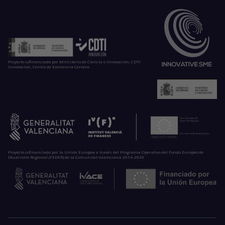
Proyecto cofinanciado por Ministerio de Ciencia e Innovación, CDTI
Innovación, Centro de Excelencia Cervera.
Proyecto cofinanciado por la Unión Europea a través del Programa Operativo del Fondo Europeo de
Desarrollo Regional (FEDER) de la Comunitat Valenciana 2014-2020