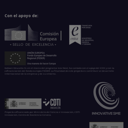
Con el apoyo de:
GoKoan Educatio SL en el marco del programa Icex Next, ha contado con el apoyo del ICEX y con la
cofinanciación del fondo europeo FEDER. La finalidad de este proyecto es contribuir al desarrollo
internacional de la empresa y de su entorno.
Proyecto cofinanciado por Ministerio de Ciencia e Innovación, CDTI
Innovación, Centro de Excelencia Cervera.