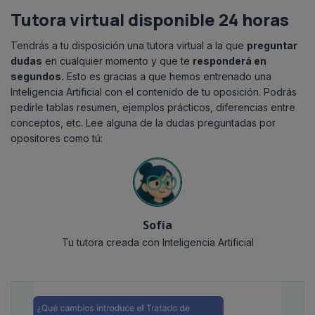
Convocatoria
Tutora virtual disponible 24 horas
Ver documento oficial
17/03/2026
Listados provisionales
Tendrás a tu disposición una tutora virtual a la que
preguntar
Ver documento oficial
dudas
en cualquier momento y que te
responderá en
19/10/2024
segundos.
Esto es gracias a que hemos entrenado una
Admitidos provisionales
Inteligencia Artificial con el contenido de tu oposición. Podrás
Ver documento oficial
06/05/2026
pedirle tablas resumen, ejemplos prácticos, diferencias entre
Listas definitivas
conceptos, etc. Lee alguna de la dudas preguntadas por
Ver documento oficial
27/11/2024
opositores como tú:
Admitidos definitivos
Ver documento oficial
23/05/2026
Examen
Ver documento oficial
14/12/2024
Examen
Sofía
Tu tutora creada con Inteligencia Artificial
08/07/2025
Fase de concurso
Valoración de méritos