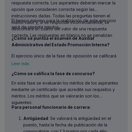
respuesta correcta. Los aspirantes deberán marcar la
opción que consideren correcta según las
instrucciones dadas. Todas las preguntas tienen el
El tiempo máximo para la realización de este ejercicio
mismo valor y, si se responde incorrectamente, se
será de sesenta minutos.
descontará un cuarto del valor de una respuesta
correcta. Las respuestas en blanco no se penalizan.
¿Cómo se puntúa el examen de Auxiliar
Administrativo del Estado Promoción Interna?
El ejercicio único de la fase de oposición se calificará
de 0 a 50 puntos, y será necesario obtener una
Leer más
calificación mínima de 25 puntos para superarlo.
¿Cómo se califica la fase de concurso?
En esta fase se evaluarán los méritos de los aspirantes
mediante un certificado que acredite sus requisitos y
méritos. Los méritos que se valorarán son los
siguientes:
Para personal funcionario de carrera:
Antigüedad
: Se valorará la antigüedad en el
puesto, hasta la fecha de publicación de la
convocatoria, con 1,3 puntos por cada año