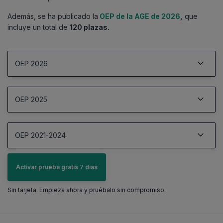
Además, se ha publicado la
OEP de la AGE de 2026
,
que
incluye un total de
120 plazas.
OEP 2026
07/05/2026
OEP 2025
OEP 2026
120 plazas
Ver documento oficial
16/07/2025
OEP 2021-2024
OEP 2025
120 plazas
Ver documento oficial
03/07/2024
Activar prueba gratis 7 días
OEP 2021-2024
2.033 plazas
22/12/2025
Sin tarjeta. Empieza ahora y pruébalo sin compromiso.
Ver documento oficial
Convocatoria
720 plazas
Ver documento oficial
10/07/2024