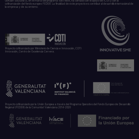
GoKoan Educatio SL en el marco del programa Icex Next, ha contado con el apoyo del ICEX y con la
cofinanciación del fondo europeo FEDER. La finalidad de este proyecto es contribuir al desarrollo internacional de
la empresa y de su entorno.
Proyecto cofinanciado por Ministerio de Ciencia e Innovación, CDTI
Innovación, Centro de Excelencia Cervera.
Proyecto cofinanciado por la Unión Europea a través del Programa Operativo del Fondo Europeo de Desarrollo
Regional (FEDER) de la Comunitat Valenciana 2014-2020