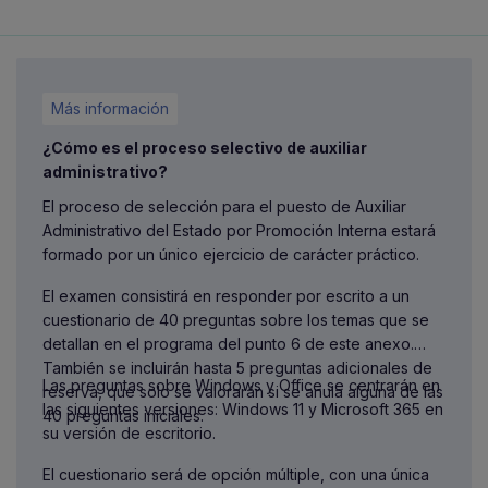
Más información
¿Cómo es el proceso selectivo de auxiliar
administrativo?
El proceso de selección para el puesto de Auxiliar
Administrativo del Estado por Promoción Interna estará
formado por un único ejercicio de carácter práctico.
El examen consistirá en responder por escrito a un
cuestionario de 40 preguntas sobre los temas que se
detallan en el programa del punto 6 de este anexo.
También se incluirán hasta 5 preguntas adicionales de
Las preguntas sobre Windows y Office se centrarán en
reserva, que solo se valorarán si se anula alguna de las
las siguientes versiones: Windows 11 y Microsoft 365 en
40 preguntas iniciales.
su versión de escritorio.
El cuestionario será de opción múltiple, con una única