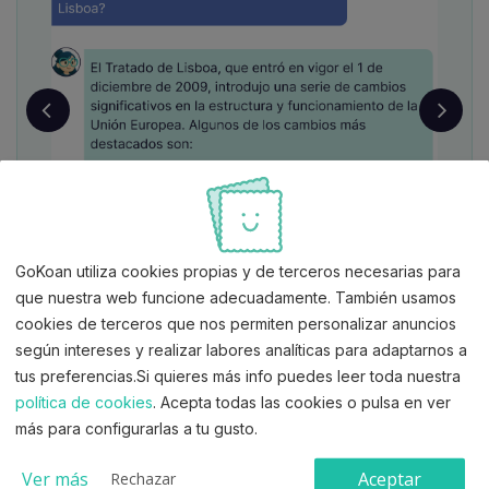
31/07/2025
Opositores que han superado la fase de
oposición, a los que se adiciona la fase de
concurso
Ver documento oficial
10/12/2025
Aspirantes que superan el proceso selectivo
Ver documento oficial
Sofía te cuenta las actualizaciones de temario.
GoKoan utiliza cookies propias y de terceros necesarias para
que nuestra web funcione adecuadamente. También usamos
cookies de terceros que nos permiten personalizar anuncios
según intereses y realizar labores analíticas para adaptarnos a
Activar prueba gratis 7 días
tus preferencias.Si quieres más info puedes leer toda nuestra
Sin tarjeta. Empieza ahora y pruébalo sin compromiso.
política de cookies
. Acepta todas las cookies o pulsa en ver
más para configurarlas a tu gusto.
Ver más
Aceptar
Rechazar