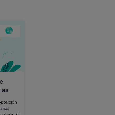
e
ias
posición
arias
 consiguió.