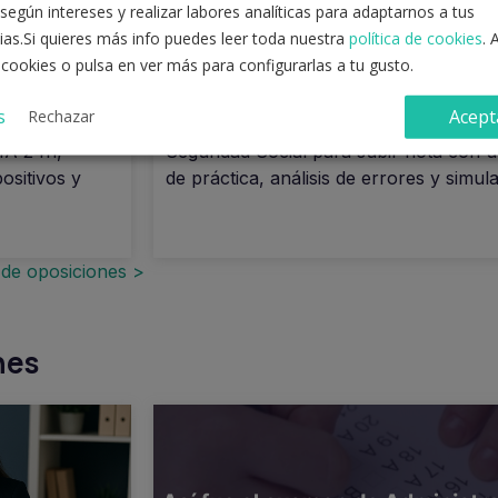
según intereses y realizar labores analíticas para adaptarnos a tus
ál te
Seguridad Social online:
ias.Si quieres más info puedes leer toda nuestra
política de cookies
. 
practicar para subir nota
 cookies o pulsa en ver más para configurarlas a tu gusto.
s
Acept
Rechazar
iciones en
Cómo entrenar test online de Administra
 IA 24h,
Seguridad Social para subir nota con u
positivos y
de práctica, análisis de errores y simul
 de oposiciones >
nes