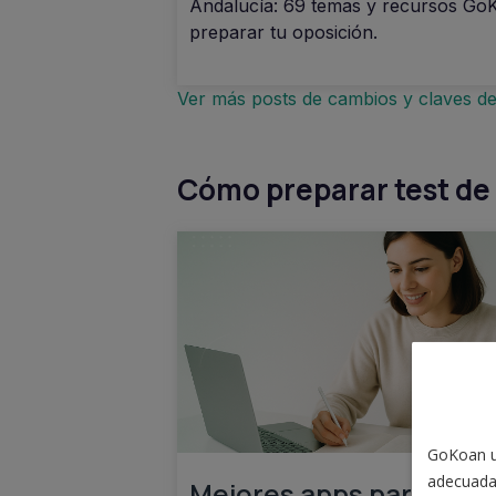
Andalucía: 69 temas y recursos Go
preparar tu oposición.
Ver más posts de cambios y claves de
Cómo preparar test de
GoKoan ut
adecuada
Mejores apps para estu