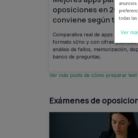
anuncios 
oposiciones en 2026: cu
preferenc
conviene según tu fase
todas las
Ver má
Comparativa real de apps para opos
formato sí/no y con cifras públicas:
análisis de fallos, memorización, dis
banco de preguntas.
Ver más posts de cómo preparar test
Exámenes de oposicio