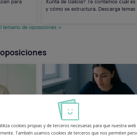
Koan para
Xunta de Galicia? Te contamos cuál es 
y cómo se estructura. Descarga temas g
l temario de oposiciones >
 oposiciones
iliza cookies propias y de terceros necesarias para que nuestra web
mente. También usamos cookies de terceros que nos permiten perso
diar
Test de Administrativo de