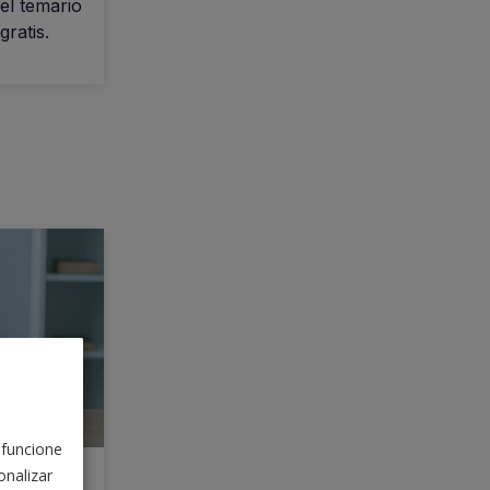
el temario
ratis.
 funcione
nalizar
 la