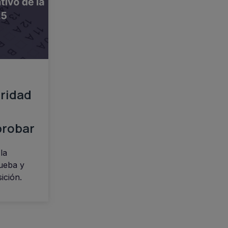
uridad
probar
la
rueba y
ición.