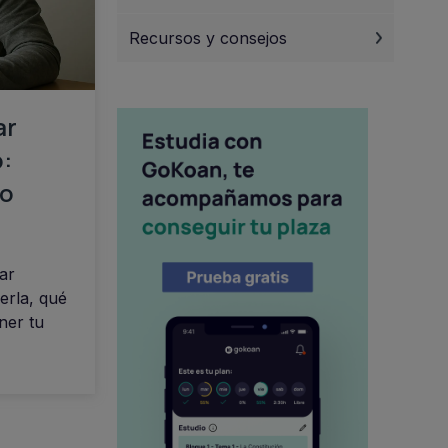
Recursos y consejos
ar
:
mo
ar
erla, qué
ner tu