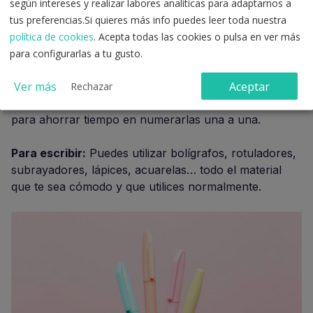
según intereses y realizar labores analíticas para adaptarnos a
tus preferencias.Si quieres más info puedes leer toda nuestra
política de cookies
. Acepta todas las cookies o pulsa en ver más
para configurarlas a tu gusto.
Ver más
Aceptar
Rechazar
Es recomendable que tenga las
páginas numeradas
,
para ahorrar tiempo en numerarlas una a una.
Para escribir:
Puedes utilizar bolígrafos, rotuladores,
subrayadores, lápices, acuarelas… todo el material
que te sea cómodo y que utilices normalmente.