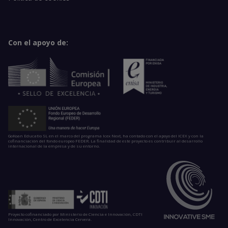
Con el apoyo de:
GoKoan Educatio SL en el marco del programa Icex Next, ha contado con el apoyo del ICEX y con la
cofinanciación del fondo europeo FEDER. La finalidad de este proyecto es contribuir al desarrollo
internacional de la empresa y de su entorno.
Proyecto cofinanciado por Ministerio de Ciencia e Innovación, CDTI
Innovación, Centro de Excelencia Cervera.