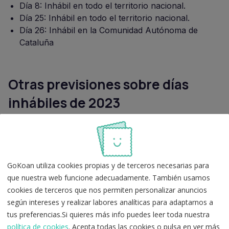
Día 8: Inhábil en todo el territorio nacional.
Día 25: Inhábil en todo el territorio nacional.
Día 26: Inhábil en la Comunidad Autónoma de
Cataluña
Otras previsiones sobre días
inhábiles de 2023
Comunidad Autónoma de Canarias
En las islas de El Hierro, Fuerteventura, Gran Canaria,
La Gomera, La Palma, Lanzarote y Tenerife, las
GoKoan utiliza cookies propias y de terceros necesarias para
fiestas laborales serán, además, las siguientes:
que nuestra web funcione adecuadamente. También usamos
cookies de terceros que nos permiten personalizar anuncios
El Hierro: el 25 de septiembre, festividad de Nuestra
según intereses y realizar labores analíticas para adaptarnos a
Señora de los Reyes.
tus preferencias.Si quieres más info puedes leer toda nuestra
Fuerteventura: el 15 de septiembre, festividad de
política de cookies
. Acepta todas las cookies o pulsa en ver más