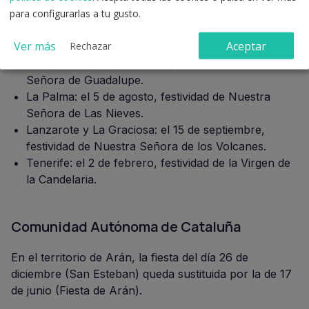
Nuestra Señora de la Peña.
para configurarlas a tu gusto.
Gran Canaria: el 8 de septiembre, festividad de
Ver más
Aceptar
Rechazar
Nuestra Señora del Pino.
La Gomera: el 9 de octubre, festividad de Nuestra
Señora de Guadalupe.
La Palma: el 5 de agosto, festividad de Nuestra
Señora de Las Nieves.
Lanzarote y La Graciosa: el 15 de septiembre,
festividad de Nuestra Señora de los Volcanes.
Tenerife: el 2 de febrero, festividad de la Virgen de
la Candelaria.
Comunidad Autónoma de Cataluña
En el territorio de Arán, la fiesta del día 26 de
diciembre (San Esteban) queda sustituida por la de 17
de junio (Fiesta de Arán).