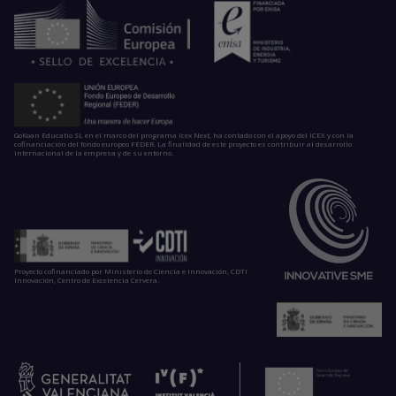
GoKoan Educatio SL en el marco del programa Icex Next, ha contado con el apoyo del ICEX y con la
cofinanciación del fondo europeo FEDER. La finalidad de este proyecto es contribuir al desarrollo
internacional de la empresa y de su entorno.
Proyecto cofinanciado por Ministerio de Ciencia e Innovación, CDTI
Innovación, Centro de Excelencia Cervera.