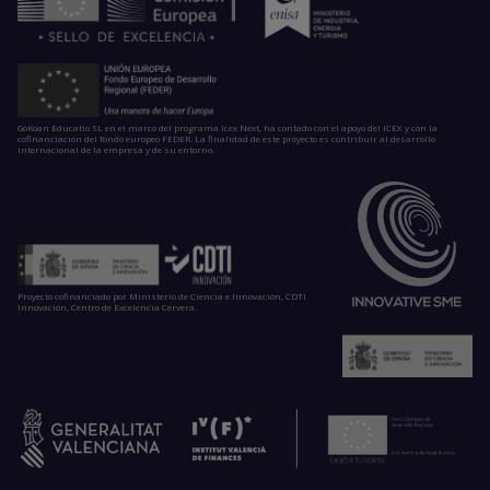
GoKoan Educatio SL en el marco del programa Icex Next, ha contado con el apoyo del ICEX y con la
cofinanciación del fondo europeo FEDER. La finalidad de este proyecto es contribuir al desarrollo
internacional de la empresa y de su entorno.
Proyecto cofinanciado por Ministerio de Ciencia e Innovación, CDTI
Innovación, Centro de Excelencia Cervera.