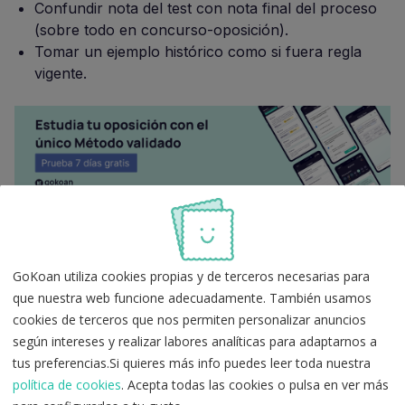
Confundir nota del test con nota final del proceso
(sobre todo en concurso-oposición).
Tomar un ejemplo histórico como si fuera regla
vigente.
Consejos para mejorar tu
GoKoan utiliza cookies propias y de terceros necesarias para
resultado en exámenes tipo test
que nuestra web funcione adecuadamente. También usamos
cookies de terceros que nos permiten personalizar anuncios
Lee con atención las coletillas
del enunciado
según intereses y realizar labores analíticas para adaptarnos a
("excepto", "no es correcta", "siempre", "nunca").
tus preferencias.Si quieres más info puedes leer toda nuestra
Piensa la respuesta antes de mirar opciones
para
política de cookies
. Acepta todas las cookies o pulsa en ver más