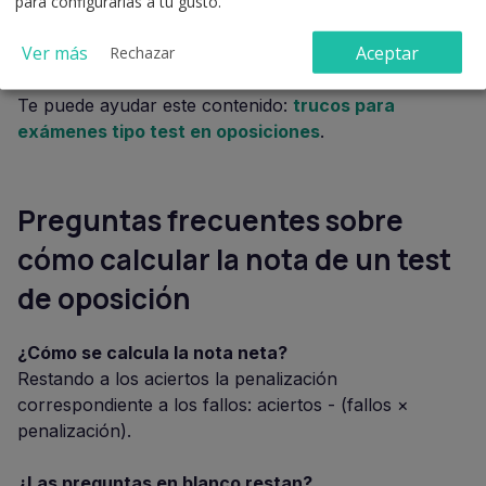
reducir sesgos.
para configurarlas a tu gusto.
Marca los enunciados en negativo
para evitar
Ver más
Aceptar
Rechazar
errores de lectura rápida.
Te puede ayudar este contenido:
trucos para
exámenes tipo test en oposiciones
.
Preguntas frecuentes sobre
cómo calcular la nota de un test
de oposición
¿Cómo se calcula la nota neta?
Restando a los aciertos la penalización
correspondiente a los fallos: aciertos - (fallos ×
penalización).
¿Las preguntas en blanco restan?