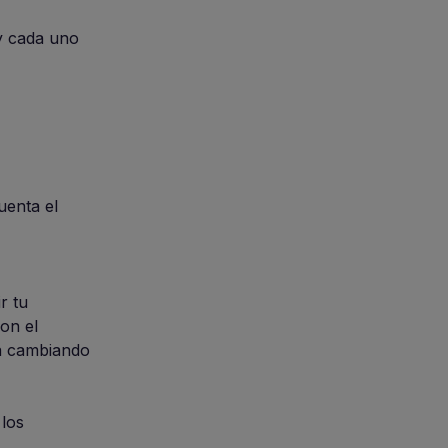
 y cada uno
uenta el
r tu
on el
va cambiando
 los