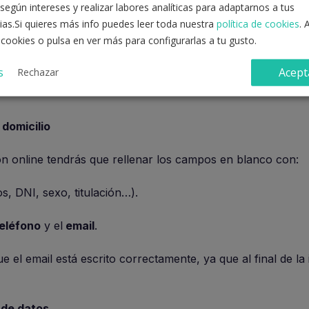
según intereses y realizar labores analíticas para adaptarnos a tus
ias.Si quieres más info puedes leer toda nuestra
política de cookies
. 
 cookies o pulsa en ver más para configurarlas a tu gusto.
, se te abrirá una pantalla donde podrás completar tu DNI
s
Acept
Rechazar
dos veces por seguridad, y un código de control para val
domicilio
ión online tendrás que rellenar los campos en blanco con:
s, DNI, sexo, titulación…).
eléfono
y el
email
.
el email está escrito correctamente, ya que al final de la 
 de datos