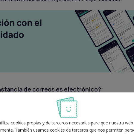
instancia de correos es electrónico?
 para poder presentar la solicitud contaremos con un ún
ne.
iliza cookies propias y de terceros necesarias para que nuestra web
adamente cada uno de los pasos para que puedas ver en qué
mente. También usamos cookies de terceros que nos permiten perso
 solicitudes: