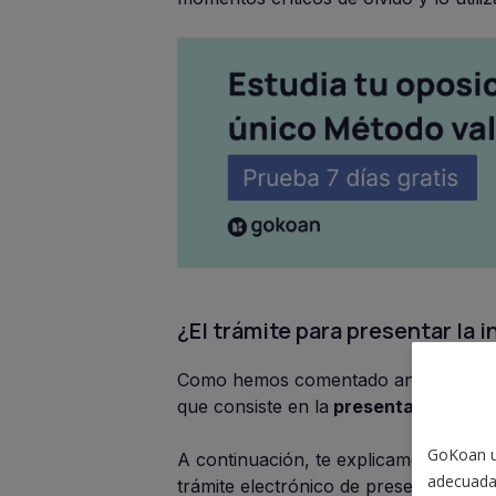
¿El trámite para presentar la 
Como hemos comentado anteriormente,
que consiste en la
presentación onli
GoKoan ut
A continuación, te explicamos detall
adecuada
trámite electrónico de presentación de