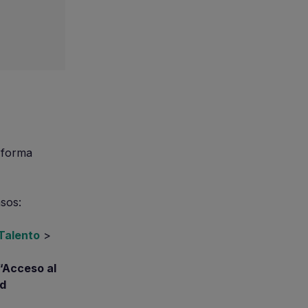
 forma
asos:
Talento
>
“Acceso al
ud