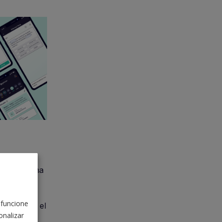
ico sistema
 funcione
 consiste el
nalizar