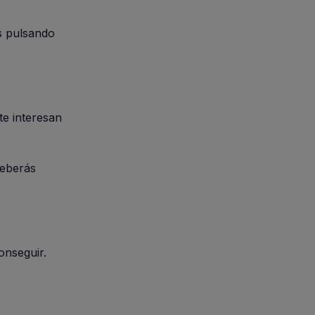
os pulsando
te interesan
deberás
onseguir.