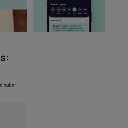
s:
rá saber