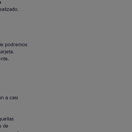
a
ealizado.
nde podremos
arjeta.
nte.
n a casi
uellas
s de