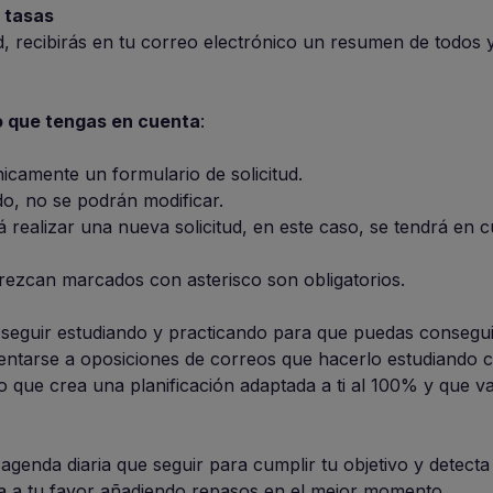
 tasas
d, recibirás en tu correo electrónico un resumen de todos
o que tengas en cuenta
:
icamente un formulario de solicitud.
o, no se podrán modificar.
realizar una nueva solicitud, en este caso, se tendrá en c
ezcan marcados con asterisco son obligatorios.
eguir estudiando y practicando para que puedas consegui
entarse a oposiciones de correos que hacerlo estudiando c
dio que crea una planificación adaptada a ti al 100% y que 
enda diaria que seguir para cumplir tu objetivo y detecta
iza a tu favor añadiendo repasos en el mejor momento.