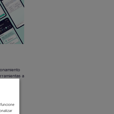
ionamiento
erramientas a
studiados
 7.757
 funcione
nalizar