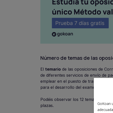
Número de temas de las oposi
El
temario
de las oposiciones de Corr
de diferentes servicios de envío de p
emplear en el puesto de trabajo y los
para el desarrollo del examen teórico
Podéis observar los 12 temas en el
An
GoKoan ut
plazas.
adecuada