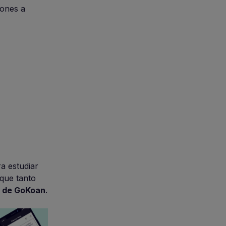
iones a
a estudiar
 que tanto
e de GoKoan
.