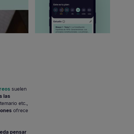
rreos
suelen
s las
temario etc.,
iones
ofrece
ueda pensar