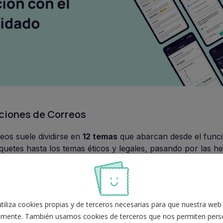
ciones de Correos
eos suele dividirse en
12 temas
que abarcan desde el func
aquetes hasta los temas éticos y legales, pasando por las h
 procedimientos a seguir. Todos estos temas deberán ser e
.
exo III
de las
Bases de la Convocatoria de Correos
de las
iliza cookies propias y de terceros necesarias para que nuestra web
mente. También usamos cookies de terceros que nos permiten perso