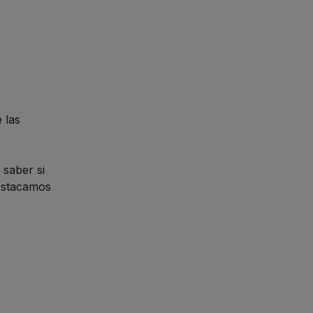
 las
.
 saber si
destacamos