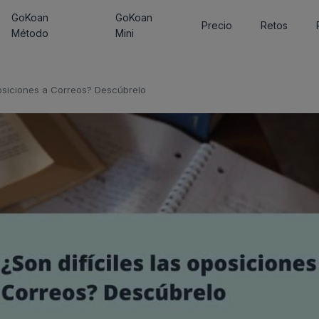
GoKoan
GoKoan
Precio
Retos
Método
Mini
posiciones a Correos? Descúbrelo