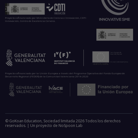
Proyecto cofinanciado por Ministerio de Ciencia e Innovación, CDTI
Innovación, Centro de Excelencia Cervera.
Proyecto cofinanciado por la Unión Europea a través del Programa Operativo del Fondo Europeo de
Desarrollo Regional (FEDER) de la Comunitat Valenciana 2014-2020
© GoKoan Education, Sociedad limitada 2026 Todos los derechos
reservados. |
Un proyecto de
NoSpoon Lab