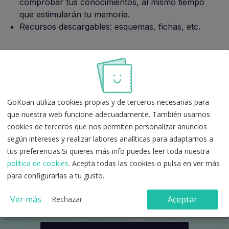
comprobar tus conocimientos, al mismo tiempo
que estimularán tu memoria.
Recursos descargables: esquemas, fichas, etc.
También te puede interesar:
Cómo relajarse ante el bloqueo mental cuando
GoKoan utiliza cookies propias y de terceros necesarias para
opositas
que nuestra web funcione adecuadamente. También usamos
5 consejos para reducir el estrés en tu oposición
cookies de terceros que nos permiten personalizar anuncios
Consejos para hacer examenes tipo test
según intereses y realizar labores analíticas para adaptarnos a
tus preferencias.Si quieres más info puedes leer toda nuestra
política de cookies
. Acepta todas las cookies o pulsa en ver más
para configurarlas a tu gusto.
¿Tienes alguna duda más?
Ver más
Aceptar
Rechazar