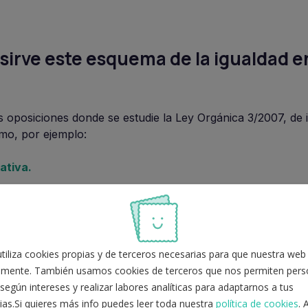
sirve este esquema de la igualdad en
s oposiciones donde se estudie la Ley Orgánica 3/2007, de 
mo, por ejemplo:
ativa.
a de Galicia.
la Generalitat Valenciana.
enciana.
iliza cookies propias y de terceros necesarias para que nuestra web
ia de la Administración de la Generalitat Valenciana.
mente. También usamos cookies de terceros que nos permiten perso
según intereses y realizar labores analíticas para adaptarnos a tus
ias.Si quieres más info puedes leer toda nuestra
política de cookies
. 