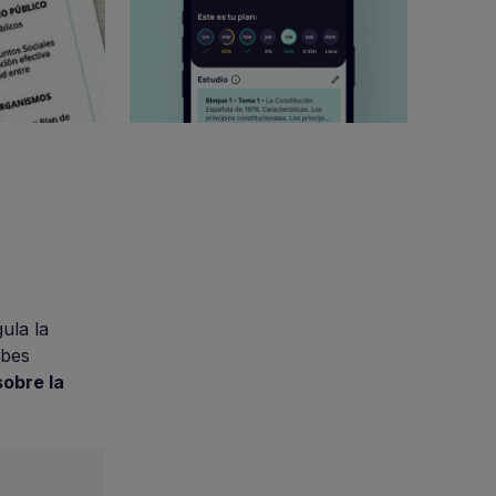
ula la
ebes
obre la