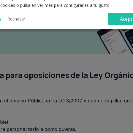
 cookies o pulsa en ver más para configurarlas a tu gusto.
s
Acept
Rechazar
 para oposiciones de la Ley Orgáni
 el empleo Público en la LO 3/2007 y que no te pillen en 
blet.
ra personalizarlo a como quieras.