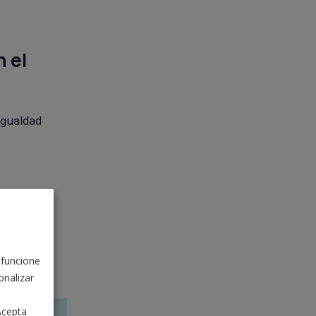
 el
igualdad
 funcione
nalizar
Acepta