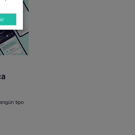
ar
ca
ningún tipo