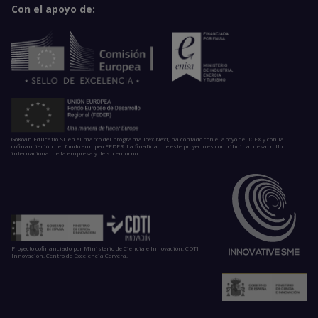
Con el apoyo de:
GoKoan Educatio SL en el marco del programa Icex Next, ha contado con el apoyo del ICEX y con la
cofinanciación del fondo europeo FEDER. La finalidad de este proyecto es contribuir al desarrollo
internacional de la empresa y de su entorno.
Proyecto cofinanciado por Ministerio de Ciencia e Innovación, CDTI
Innovación, Centro de Excelencia Cervera.