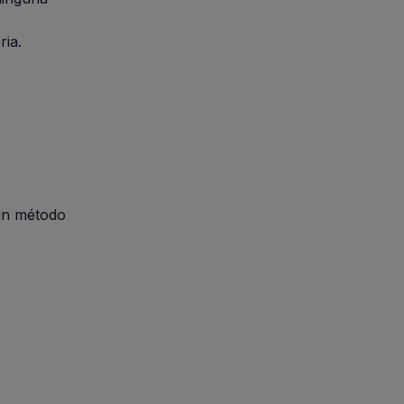
ria.
.
un método