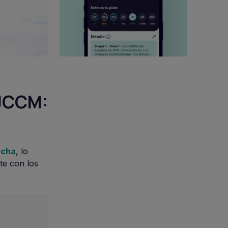
 JCCM:
ncha
, lo
te con los