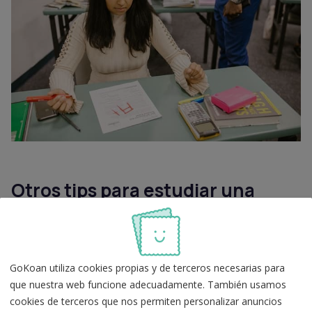
Otros tips para estudiar una
oposición
Dibujar mapas mentales
GoKoan utiliza cookies propias y de terceros necesarias para
En tercer lugar, la técnica de estudio de los
mapas
que nuestra web funcione adecuadamente. También usamos
mentales
es muy útil; estos son diagramas visuales
cookies de terceros que nos permiten personalizar anuncios