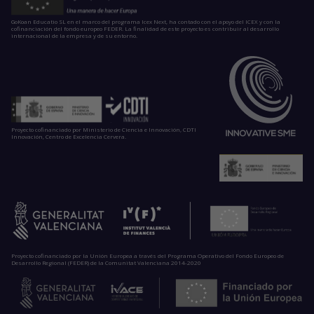
GoKoan Educatio SL en el marco del programa Icex Next, ha contado con el apoyo del ICEX y con la
cofinanciación del fondo europeo FEDER. La finalidad de este proyecto es contribuir al desarrollo
internacional de la empresa y de su entorno.
Proyecto cofinanciado por Ministerio de Ciencia e Innovación, CDTI
Innovación, Centro de Excelencia Cervera.
Proyecto cofinanciado por la Unión Europea a través del Programa Operativo del Fondo Europeo de
Desarrollo Regional (FEDER) de la Comunitat Valenciana 2014-2020