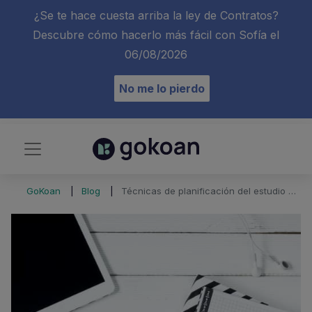
¿Se te hace cuesta arriba la ley de Contratos?
Descubre cómo hacerlo más fácil con Sofía el
06/08/2026
No me lo pierdo
GoKoan
Blog
Técnicas de planificación del estudio de oposiciones