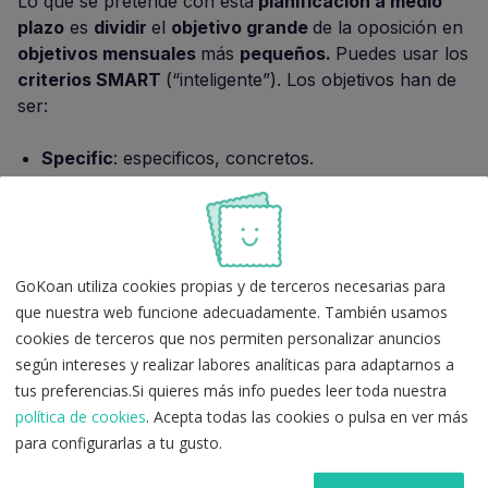
Lo que se pretende con esta
planificación a medio
plazo
es
dividir
el
objetivo grande
de la oposición en
objetivos mensuales
más
pequeños.
Puedes usar los
criterios SMART
(“inteligente”). Los objetivos han de
ser:
Specific
: especificos, concretos.
Measurable
: medibles.
Attainable
: alcanzables, realistas.
Revelant
: relevantes, es decir, importantes.
Timely
: deben concretar un plazo para
GoKoan utiliza cookies propias y de terceros necesarias para
conseguirlos.
que nuestra web funcione adecuadamente. También usamos
cookies de terceros que nos permiten personalizar anuncios
Planificación de la oposición a corto plazo
según intereses y realizar labores analíticas para adaptarnos a
tus preferencias.Si quieres más info puedes leer toda nuestra
Debes establecer objetivos semanales o diarios. Para
política de cookies
. Acepta todas las cookies o pulsa en ver más
ello, puedes utilizar el
Plan de acción semanal
o el
para configurarlas a tu gusto.
Planificador diario
, pero hay muchos más
recursos