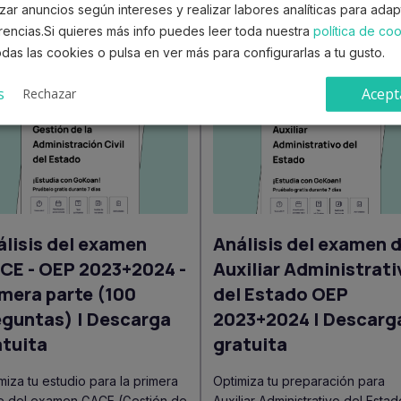
zar anuncios según intereses y realizar labores analíticas para ada
l actualizado y muy útil para facilitar el estudio de la 
rencias.Si quieres más info puedes leer toda nuestra
política de co
das las cookies o pulsa en ver más para configurarlas a tu gusto.
anteriores
s
Acept
Rechazar
álisis del examen
Análisis del examen 
CE - OEP 2023+2024 -
Auxiliar Administrati
mera parte (100
del Estado OEP
eguntas) | Descarga
2023+2024 | Descarg
atuita
gratuita
miza tu estudio para la primera
Optimiza tu preparación para
e del examen GACE (Gestión de
Auxiliar Administrativo del Estad