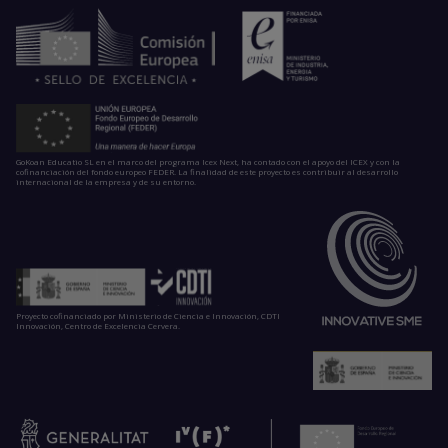
GoKoan Educatio SL en el marco del programa Icex Next, ha contado con el apoyo del ICEX y con la
cofinanciación del fondo europeo FEDER. La finalidad de este proyecto es contribuir al desarrollo
internacional de la empresa y de su entorno.
Proyecto cofinanciado por Ministerio de Ciencia e Innovación, CDTI
Innovación, Centro de Excelencia Cervera.