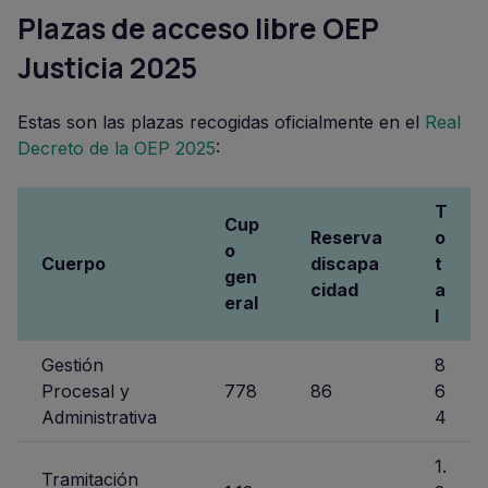
Plazas de acceso libre OEP
Justicia 2025
Estas son las plazas recogidas oficialmente en el
Real
Decreto de la OEP 2025
:
T
Cup
Reserva
o
o
Cuerpo
discapa
t
gen
cidad
a
eral
l
Gestión
8
Procesal y
778
86
6
Administrativa
4
1.
Tramitación