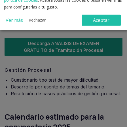
política de cookies
. Acepta todas las cookies o pulsa en ver más
para configurarlas a tu gusto.
Cuestionario tipo test jurídico.
Supuestos prácticos.
Ver más
Aceptar
Rechazar
Prueba de ofimática (Word). Suele consistir en
transcripción y edición de documentos.
Descarga ANÁLISIS DE EXAMEN
GRATUITO de Tramitación Procesal
Gestión Procesal
Cuestionario tipo test de mayor dificultad.
Desarrollo por escrito de temas del temario.
Resolución de casos prácticos de gestión procesal.
Calendario estimado para la