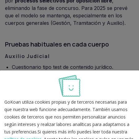
por
procesos selectivos por oposición libre
,
eliminando la fase de concurso. Para 2025 se prevé
que el modelo se mantenga, especialmente en los
cuerpos generales (Gestión, Tramitación y Auxilio).
Pruebas habituales en cada cuerpo
Auxilio Judicial
Cuestionario tipo test de contenido jurídico.
Supuestos prácticos tipo test.
Prueba de aptitudes prácticas relacionadas con
tareas de auxilio.
GoKoan utiliza cookies propias y de terceros necesarias para
Descarga ANÁLISIS DE EXAMEN
que nuestra web funcione adecuadamente. También usamos
GRATUITO de Auxilio Judicial
cookies de terceros que nos permiten personalizar anuncios
según intereses y realizar labores analíticas para adaptarnos a
tus preferencias.Si quieres más info puedes leer toda nuestra
Tramitación Procesal