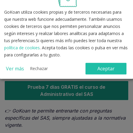
Más de 7.000
actividades de memorización
:
GoKoan utiliza cookies propias y de terceros necesarias para
flashcards, preguntas de verdadero/falso, etc
que nuestra web funcione adecuadamente. También usamos
Simulacros de exámenes
oficiales
cookies de terceros que nos permiten personalizar anuncios
Sofía, tu
tutora de estudio virtual que responde
según intereses y realizar labores analíticas para adaptarnos a
tus dudas
de forma inmediata.
tus preferencias.Si quieres más info puedes leer toda nuestra
política de cookies
. Acepta todas las cookies o pulsa en ver más
Información a tener en cuenta:
para configurarlas a tu gusto.
Requisitos:
Bachillerato o equivalente
Ver más
Aceptar
Rechazar
Examen:
test teórico-práctico con 100 preguntas
Prueba 7 días GRATIS el curso de
Administrativo del SAS
👉 GoKoan te permite entrenarte con preguntas
específicas del SAS, siempre ajustadas a la normativa
vigente.