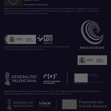
GoKoan Educatio SL en el marco del programa Icex Next, ha contado con el apoyo del ICEX y con la
cofinanciación del fondo europeo FEDER. La finalidad de este proyecto es contribuir al desarrollo
internacional de la empresa y de su entorno.
Proyecto cofinanciado por Ministerio de Ciencia e Innovación, CDTI
Innovación, Centro de Excelencia Cervera.
Proyecto cofinanciado por la Unión Europea a través del Programa Operativo del Fondo Europeo de
Desarrollo Regional (FEDER) de la Comunitat Valenciana 2014-2020