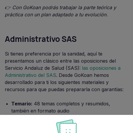
👉 Con GoKoan podrás trabajar la parte teórica y
práctica con un plan adaptado a tu evolución.
Administrativo SAS
Si tienes preferencia por la sanidad, aquí te
presentamos un clásico entre las oposiciones del
Servicio Andaluz de Salud (SAS):
las oposiciones a
Administrativo del SAS
. Desde GoKoan hemos
desarrollado para ti los siguientes materiales y
recursos para que puedas prepararla con garantías:
Temario:
48 temas completos y resumidos,
también en formato audio
Más de 375
esquemas
Banco de preguntas:
más de 10.000 preguntas
tipo test