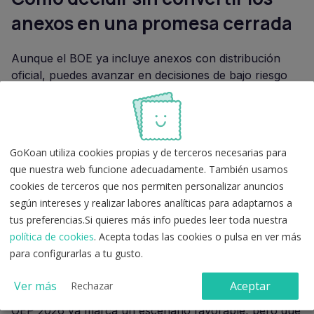
anexos en una promesa cerrada
Aunque el BOE ya incluye anexos con distribución
oficial, puedes avanzar en decisiones de bajo riesgo
sin cerrar demasiado pronto tu estrategia. Puedes
identificar familias de oposiciones, revisar requisitos
habituales, estimar horas semanales de estudio y
empezar a practicar hábitos de test, lectura normativa
GoKoan utiliza cookies propias y de terceros necesarias para
y repaso. Todo eso te coloca mejor cuando llegue la
que nuestra web funcione adecuadamente. También usamos
convocatoria.
cookies de terceros que nos permiten personalizar anuncios
según intereses y realizar labores analíticas para adaptarnos a
Lo que no conviene hacer es fijar una estrategia
tus preferencias.Si quieres más info puedes leer toda nuestra
cerrada por un único número. Si un contenido
política de cookies
. Acepta todas las cookies o pulsa en ver más
resume plazas concretas de un cuerpo sin enlazar la
para configurarlas a tu gusto.
fuente oficial o sin explicar la convocatoria pendiente,
puede llevarte a cambiar de rumbo demasiado pronto.
Ver más
Aceptar
Rechazar
En este momento, lo honesto es reconocer que la
OEP 2026 ya marca un escenario favorable, pero que