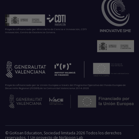
Proyecto cofinanciado por Ministerio de Ciencia e Innovación, CDTI
Innovación, Centro de Excelencia Cervera.
Proyecto cofinanciado por la Unión Europea a través del Programa Operativo del Fondo Europeo de
Desarrollo Regional (FEDER) de la Comunitat Valenciana 2014-2020
© GoKoan Education, Sociedad limitada 2026 Todos los derechos
reservados. |
Un proyecto de
NoSpoon Lab