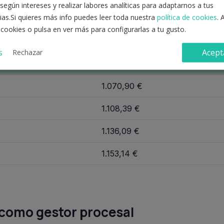
según intereses y realizar labores analíticas para adaptarnos a tus
A2 anual en 14 pagas
(12 ordinarias + 2 extras), con datos 
ias.Si quieres más info puedes leer toda nuestra
política de cookies
. 
.992,66 € a 16.143,90 € anuales, con un incremento acum
 cookies o pulsa en ver más para configurarlas a tu gusto.
s
Acept
Rechazar
l (14 pagas)
Equivalente mensual (14 pagas
1.070,90 €
1.108,39 €
1.136,09 €
1.153,14 €
 como gestor procesal