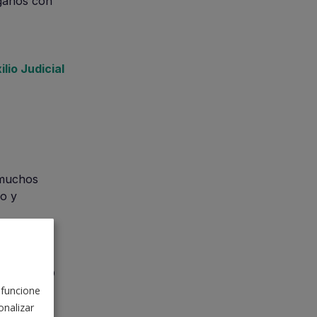
ganos con
ilio Judicial
 muchos
no y
re 2023
 funcione
nalizar