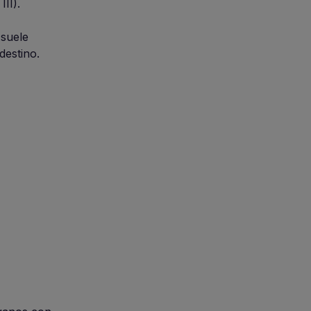
III).
 suele
destino.
n