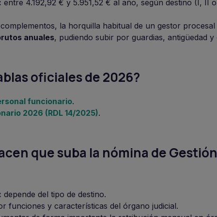
:
entre 4.192,92 € y 5.951,52 € al año, según destino (I, II o 
complementos, la horquilla habitual de un gestor procesal
brutos anuales
, pudiendo subir por guardias, antigüedad y 
ablas oficiales de 2026?
ersonal funcionario
.
onario 2026 (RDL 14/2025)
.
cen que suba la nómina de Gestió
:
depende del tipo de destino.
r funciones y características del órgano judicial.