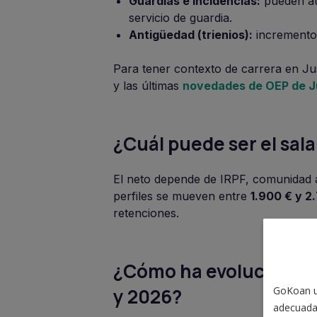
Guardias e incidencias:
pueden au
servicio de guardia.
Antigüedad (trienios):
incremento 
Para tener contexto de carrera en Jus
y las últimas
novedades de OEP de J
¿Cuál puede ser el sal
El neto depende de IRPF, comunidad a
perfiles se mueven entre
1.900 € y 2
retenciones.
¿Cómo ha evolucionado
GoKoan ut
y 2026?
adecuada