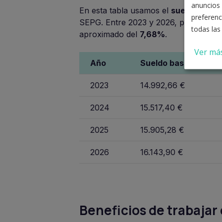
anuncios 
En esta tabla usamos el
sueldo base 
preferenc
SEPG. Entre 2023 y 2026, pasa de 14
todas las
aproximado del
7,68%
.
Ver má
Año
Sueldo base A2 anua
2023
14.992,66 €
2024
15.517,40 €
2025
15.905,28 €
2026
16.143,90 €
Beneficios de trabajar