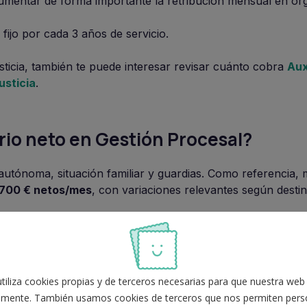
mentar de forma importante la retribución mensual en ór
fijo por cada 3 años de servicio.
ticia, también te puede interesar revisar cuánto cobra
Aux
usticia
.
ario neto en Gestión Procesal?
utónoma, situación familiar y guardias. Como referencia,
.700 € netos/mes
, con variaciones relevantes según desti
 el sueldo base A2 en 14 pagas ent
iliza cookies propias y de terceros necesarias para que nuestra web
mente. También usamos cookies de terceros que nos permiten perso