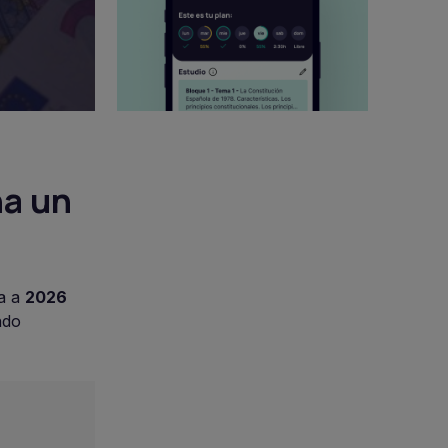
na un
da a
2026
ndo