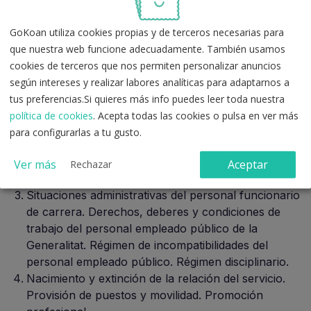
aplicación de la ley. Organización de la
administración de la Generalitat en materia de
GoKoan utiliza cookies propias y de terceros necesarias para
función pública.
que nuestra web funcione adecuadamente. También usamos
Personal al servicio de las administraciones
cookies de terceros que nos permiten personalizar anuncios
públicas: Concepto y clases de personal empleado
según intereses y realizar labores analíticas para adaptarnos a
público; Dirección Pública Profesional. Estructura y
tus preferencias.Si quieres más info puedes leer toda nuestra
ordenación del empleo público: Estructuración del
política de cookies
. Acepta todas las cookies o pulsa en ver más
empleo público. Estructura y ordenación del
para configurarlas a tu gusto.
empleo público: Ordenación de los puestos de
trabajo; Instrumentos de planificación y ordenación
Ver más
Aceptar
Rechazar
del empleo público; Registros de personal.
Situaciones administrativas del personal funcionario
de carrera. Derechos, deberes y condiciones de
trabajo del personal empleado público de la
Generalitat. Régimen de incompatibilidades del
personal empleado público. Régimen disciplinario.
Nacimiento y extinción de la relación del servicio.
Provisión de puestos y movilidad. Promoción