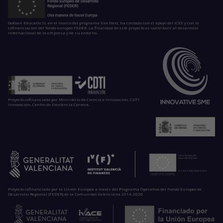
GoKoan Educatio SL en el marco del programa Icex Next, ha contado con el apoyo del ICEX y con la
cofinanciación del fondo europeo FEDER. La finalidad de este proyecto es contribuir al desarrollo
internacional de la empresa y de su entorno.
Proyecto cofinanciado por Ministerio de Ciencia e Innovación, CDTI
Innovación, Centro de Excelencia Cervera.
Proyecto cofinanciado por la Unión Europea a través del Programa Operativo del Fondo Europeo de
Desarrollo Regional (FEDER) de la Comunitat Valenciana 2014-2020