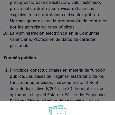
presupuesto base de licitación, valor estimado,
precio del contrato y su revisión. Garantías
exigibles en la contratación del sector público.
Normas generales de la preparación de contratos
por las administraciones públicas.
La Administración electrónica en la Comunitat
Valenciana. Protección de datos de carácter
personal.
Función pública
Principios constitucionales en materia de función
pública. Las bases del régimen estatutario de los
funcionarios públicos: marco jurídico. El Real
decreto legislativo 5/2015, de 30 de octubre, que
aprueba la Ley del Estatuto Básico del Empleado
Público: Objeto y ámbito de aplicación. La Ley
4/2021, de 16 de abril, de la Función Pública
Valenciana: Objeto, principios y ámbito de