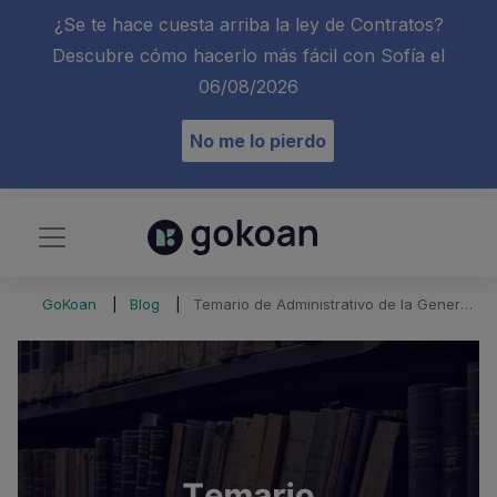
¿Se te hace cuesta arriba la ley de Contratos?
Descubre cómo hacerlo más fácil con Sofía el
06/08/2026
No me lo pierdo
GoKoan
Blog
Temario de Administrativo de la Generalitat Valenciana, ¿cómo es?