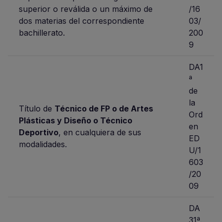
superior o reválida o un máximo de
/16
dos materias del correspondiente
03/
bachillerato.
200
9
DA1
ª
de
la
Título de
Técnico de FP o de Artes
Ord
Plásticas y Diseño o Técnico
en
Deportivo
, en cualquiera de sus
ED
modalidades.
U/1
603
/20
09
DA
31ª.