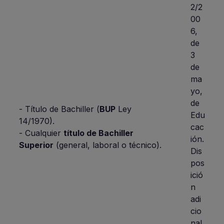
2/2
00
6,
de
3
de
ma
yo,
de
- Título de Bachiller (
BUP
Ley
Edu
14/1970).
cac
- Cualquier
título de Bachiller
ión.
Superior
(general, laboral o técnico).
Dis
pos
ició
n
adi
cio
nal