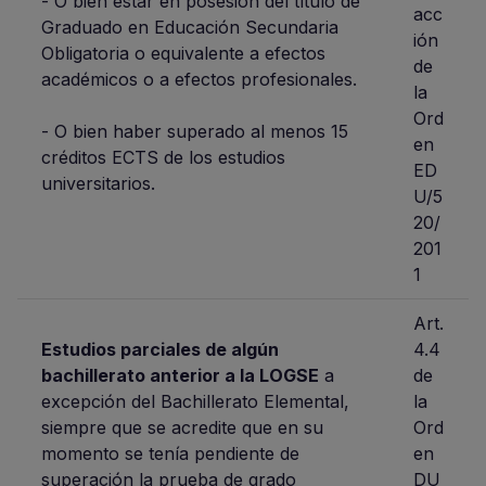
- O bien estar en posesión del título de
acc
Graduado en Educación Secundaria
ión
Obligatoria o equivalente a efectos
de
académicos o a efectos profesionales.
la
Ord
- O bien haber superado al menos 15
en
créditos ECTS de los estudios
ED
universitarios.
U/5
20/
201
1
Art.
Estudios parciales de algún
4.4
bachillerato anterior a la LOGSE
a
de
excepción del Bachillerato Elemental,
la
siempre que se acredite que en su
Ord
momento se tenía pendiente de
en
superación la prueba de grado
DU