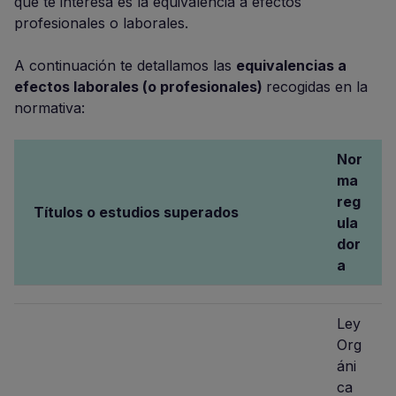
que te interesa es la equivalencia a efectos
profesionales o laborales.
A continuación te detallamos las
equivalencias a
efectos laborales (o profesionales)
recogidas en la
normativa:
Nor
ma
reg
Títulos o estudios superados
ula
dor
a
Ley
Org
áni
ca