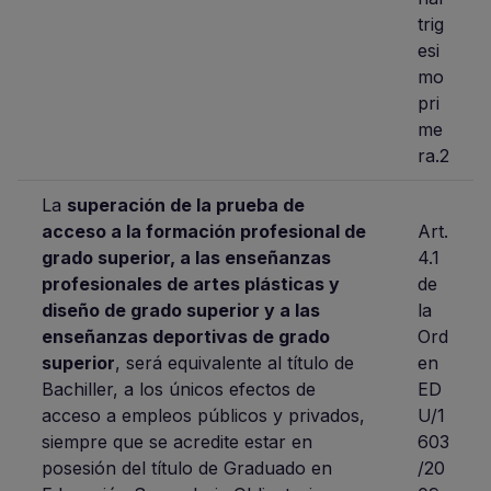
trig
esi
mo
pri
me
ra.2
La
superación de la prueba de
acceso a la formación profesional de
Art.
grado superior, a las enseñanzas
4.1
profesionales de artes plásticas y
de
diseño de grado superior y a las
la
enseñanzas deportivas de grado
Ord
superior
, será equivalente al título de
en
Bachiller, a los únicos efectos de
ED
acceso a empleos públicos y privados,
U/1
siempre que se acredite estar en
603
posesión del título de Graduado en
/20