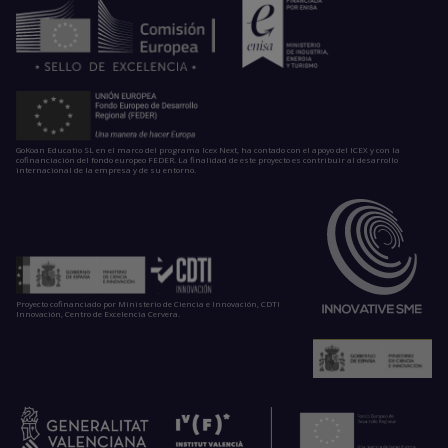
GoKoan Educatio SL en el marco del programa Icex Next, ha contado con el apoyo del ICEX y con la
cofinanciación del fondo europeo FEDER. La finalidad de este proyecto es contribuir al desarrollo
internacional de la empresa y de su entorno.
Proyecto cofinanciado por Ministerio de Ciencia e Innovación, CDTI
Innovación, Centro de Excelencia Cervera.