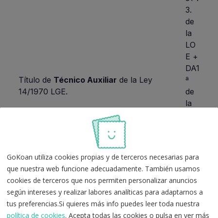
3.
de
la
LO
E +
DA1
Título de
Técnico Auxiliar
de la Ley
ª
14/1970 LGE.
de
la
Ord
en
ED
U/1
GoKoan utiliza cookies propias y de terceros necesarias para
603
que nuestra web funcione adecuadamente. También usamos
/20
cookies de terceros que nos permiten personalizar anuncios
09
según intereses y realizar labores analíticas para adaptarnos a
tus preferencias.Si quieres más info puedes leer toda nuestra
Art.
política de cookies
. Acepta todas las cookies o pulsa en ver más