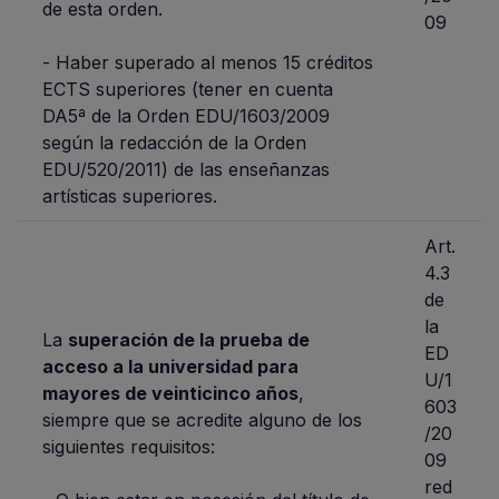
de esta orden.
09
- Haber superado al menos 15 créditos
ECTS superiores (tener en cuenta
DA5ª de la Orden EDU/1603/2009
según la redacción de la Orden
EDU/520/2011) de las enseñanzas
artísticas superiores.
Art.
4.3
de
la
La
superación de la prueba de
ED
acceso a la universidad para
U/1
mayores de veinticinco años
,
603
siempre que se acredite alguno de los
/20
siguientes requisitos:
09
red