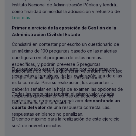
aplicación la libre circulación de
Instituto Nacional de Administración Pública y tendrá
trabajadores
como finalidad primordial la adquisición y refuerzo de
Leer más
Poseer la capacidad funcional para el
competencias de carácter general para el ejercicio de
desempeño de las tareas.
sus funciones en la Administración.
Primer ejercicio de la oposición de Gestión de la
Tener cumplidos 16 años
y no exceder, en su
Administración Civil del Estado
caso, de la edad máxima de jubilación forzosa
Consistirá en contestar por escrito un cuestionario de
No haber sido separado mediante expediente
un máximo de 100 preguntas basado en las materias
disciplinario del servicio de cualquiera de las
que figuran en el programa de estas normas
Administraciones Públicas o de los Organismos
específicas, y podrán preverse 5 preguntas
Constitucionales o Estatutarios de las
El cuestionario estará compuesto por preguntas con
adicionales de reserva que serán valoradas en el caso
Comunidades Autónomas, ni hallarse en
respuestas alternativas, de las cuales sólo una de ellas
de que se anule alguna de las 100 anteriores.
inhabilitación absoluta o especial para empleos o
es la correcta. Para su realización, los aspirantes
cargos públicos por resolución judicial, para el
deberán señalar en la hoja de examen las opciones de
acceso a Cuerpos o Escalas de funcionarios
Todas las preguntas tendrán el mismo valor y cada
respuesta que estimen válidas de acuerdo con las
No pertenecer al Cuerpo de Gestión de la
contestación errónea se penalizará
descontando un
instrucciones que se faciliten.
Administración Civil del Estado
cuarto del valor
de una respuesta correcta. Las
Estar en posesión o en condiciones de obtener
respuestas en blanco no penalizan.
en la fecha de finalización del plazo de
El tiempo máximo para la realización de este ejercicio
presentación de solicitudes el
título de
será de noventa minutos.
Diplomado Universitario, Ingeniero Técnico,