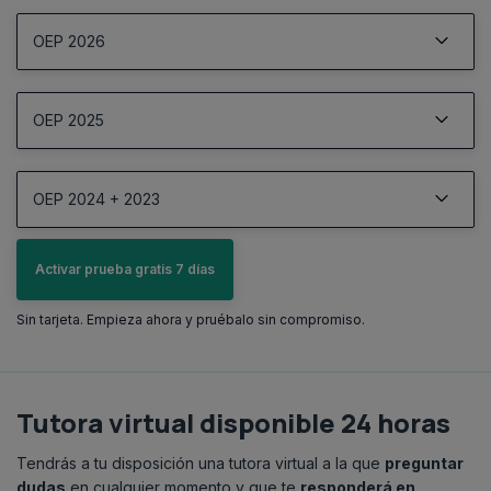
OEP 2026
07/05/2026
OEP 2025
OEP 2026
450 plazas
Ver documento oficial
16/07/2025
OEP 2024 + 2023
OEP 2025
550 plazas
Ver documento oficial
12/07/2023
Activar prueba gratis 7 días
OEP 2023
1200 plazas
22/12/2025
Sin tarjeta. Empieza ahora y pruébalo sin compromiso.
Ver documento oficial
Convocatoria
2950
Ver documento oficial
03/07/2024
OEP 2024
Tutora virtual disponible 24 horas
1200 plazas
17/03/2026
Ver documento oficial
Listados provisionales
Tendrás a tu disposición una tutora virtual a la que
preguntar
Ver documento oficial
dudas
en cualquier momento y que te
responderá en