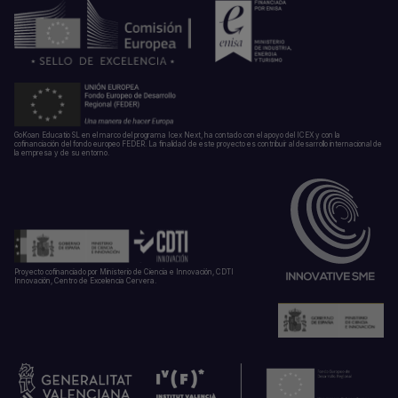
GoKoan Educatio SL en el marco del programa Icex Next, ha contado con el apoyo del ICEX y con la
cofinanciación del fondo europeo FEDER. La finalidad de este proyecto es contribuir al desarrollo internacional de
la empresa y de su entorno.
Proyecto cofinanciado por Ministerio de Ciencia e Innovación, CDTI
Innovación, Centro de Excelencia Cervera.