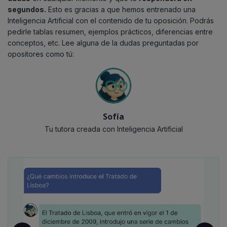
segundos.
Esto es gracias a que hemos entrenado una
10/07/2024
Inteligencia Artificial con el contenido de tu oposición. Podrás
Convocatoria
06/05/2026
pedirle tablas resumen, ejemplos prácticos, diferencias entre
4.329 plazas
Listados definitivos
conceptos, etc. Lee alguna de la dudas preguntadas por
Ver documento oficial
Ver documento oficial
opositores como tú:
27/11/2024
23/05/2026
Listados definitivos de aspirantes admitidos y
Examen
excluidos
Ver documento oficial
Ver documento oficial
Sofía
Tu tutora creada con Inteligencia Artificial
14/12/2024
Examen
27/03/2025
Aprobados primer ejercicio
Ver documento oficial
24/04/2025