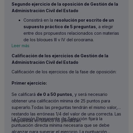
Arquitecto Técnico o Grado.
Segundo ejercicio de la oposición de Gestión de la
Pertenecer, como
personal funcionario de
Administración Civil del Estado
carrera o como personal laboral
Consistirá en la
resolución por escrito de un
fijo
encuadrado en el anexo II del IV Convenio
supuesto práctico de 5 preguntas
, a elegir
colectivo único para el personal laboral de la
entre dos propuestos relacionados con materias
Administración General del Estado, a alguno de
de los bloques III y IV del programa.
los
siguientes colectivos
:
Leer más
En este ejercicio se valorará la capacidad para
Personal funcionario de carrera:
aplicar los conocimientos a las situaciones
De cuerpos o escalas del subgrupo
Calificación de los ejercicios de Gestión de la
prácticas que se planteen, la sistemática, la
C1 de la Administración General del
Administración Civil del Estado
capacidad de análisis y la capacidad de
Estado (cuerpos o escalas del
Calificación de los ejercicios de la fase de oposición:
expresión escrita de la persona aspirante.
antiguo grupo C de la
Ley 30/1984,
El tiempo para la realización del segundo
de 2 de agosto
).
Primer ejercicio:
ejercicio será de un máximo de ciento
De cuerpos o escalas postales y
veinte minutos.
telegráficos adscritos al subgrupo C1
Se calificará
de 0 a 50 puntos
, y será necesario
(cuerpos o escalas postales y
obtener una calificación mínima de 25 puntos para
telegráficos del antiguo grupo C)
superarlo.Todas las preguntas tendrán el mismo valor,
De cuerpos y escalas del subgrupo
restando las erróneas 1/4 del valor de una correcta. Las
La Comisión Permanente de Selección fijará la
C1 de las demás Administraciones
respuestas en blanco no penalizan.
puntuación directa mínima necesaria que se debe
incluidas en el artículo 2.1 del
Real
alcanzar para superar el ejercicio. La puntuación
Decreto Legislativo 5/2015, de 30 de