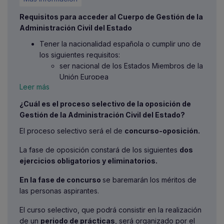
Requisitos para acceder al Cuerpo de Gestión de la
Administración Civil del Estado
Tener la nacionalidad española o cumplir uno de
los siguientes requisitos:
ser nacional de los Estados Miembros de la
Unión Europea
Leer más
El cónyuge de los españoles y de los
nacionales de otros Estados miembros de
¿Cuál es el proceso selectivo de la oposición de
la Unión Europea, cualquiera que sea su
Gestión de la Administración Civil del Estado?
nacionalidad siempre que no estén
El proceso selectivo será el de
concurso-oposición.
separados de derecho. Asimismo, con las
mismas condiciones, podrán participar los
La fase de oposición constará de los siguientes
dos
descendientes menores de veintiún años o
ejercicios obligatorios y eliminatorios.
mayores de dicha edad que sean
dependientes.
En la fase de concurso
se baremarán los méritos de
Las personas incluidas en el ámbito de
las personas aspirantes.
aplicación de los Tratados Internacionales
celebrados por la Unión Europea y
El curso selectivo, que podrá consistir en la realización
ratificados por España en los que sea de
de un
periodo de prácticas
, será organizado por el