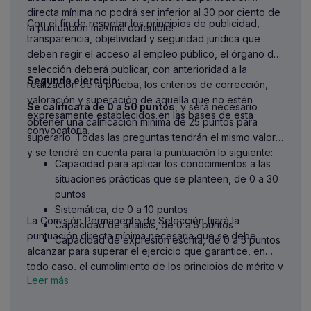
directa mínima no podrá ser inferior al 30 por ciento de
octubre
, que estén desempeñando
Con el fin de respetar los principios de publicidad,
la puntuación máxima obtenible.
como funcionario de carrera un
transparencia, objetividad y seguridad jurídica que
puesto de trabajo en la
deben regir el acceso al empleo público, el órgano de
Administración General del Estado y
selección deberá publicar, con anterioridad a la
hayan obtenido destino definitivo en
Segundo ejercicio:
realización de la prueba, los criterios de corrección,
la misma (cuerpos o escalas de las
valoración y superación de aquella que no estén
demás Administraciones del antiguo
Se calificará de 0 a 50 puntos
, y será necesario
expresamente establecidos en las bases de esta
grupo C)
obtener una calificación mínima de 25 puntos para
convocatoria.
Personal laboral fijo (excluido el personal
superarlo. Todas las preguntas tendrán el mismo valor,
laboral indefinido no fijo, el personal fuera
y se tendrá en cuenta para la puntuación lo siguiente:
Capacidad para aplicar los conocimientos a las
de convenio y/o el personal en el exterior
situaciones prácticas que se planteen, de 0 a 30
sujeto a legislación local):
puntos
Podrá participar el personal laboral
Sistemática, de 0 a 10 puntos
fijo que pertenezca al grupo y
La Comisión Permanente de Selección fijará la
Capacidad de análisis, de 0 a 5 puntos
especialidad 2G–Administración del
puntuación directa mínima necesaria que se debe
Capacidad de expresión escrita, de 0 a 5 puntos
IV Convenio colectivo único.
alcanzar para superar el ejercicio que garantice, en
Que pertenezca a la categoría y
todo caso, el cumplimiento de los principios de mérito y
grupo profesional equivalentes a los
Leer más
capacidad de las personas aspirantes, sin que pueda
descritos anteriormente incluidos en
ser inferior al 35 por ciento de la puntuación máxima
los restantes convenios colectivos