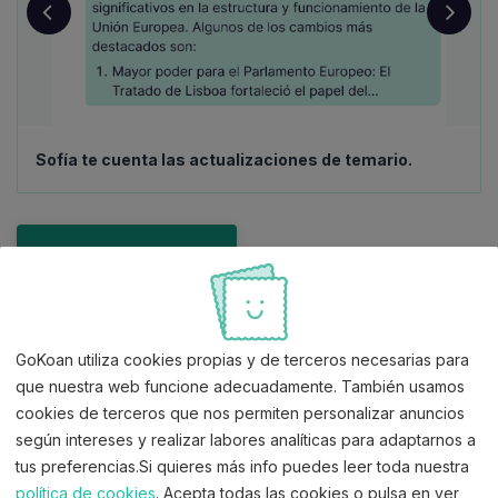
Aprobados 2º ejercicio
Ver documento oficial
15/10/2025
Aspirantes que superan la fase de oposiciín y
concurso
Ver documento oficial
Sofía te cuenta las actualizaciones de temario.
Activar prueba gratis 7 días
Sin tarjeta. Empieza ahora y pruébalo sin compromiso.
GoKoan utiliza cookies propias y de terceros necesarias para
que nuestra web funcione adecuadamente. También usamos
Precio de Gestión de la
cookies de terceros que nos permiten personalizar anuncios
Administración Civil del Estado
según intereses y realizar labores analíticas para adaptarnos a
tus preferencias.Si quieres más info puedes leer toda nuestra
Promoción Interna
política de cookies
. Acepta todas las cookies o pulsa en ver