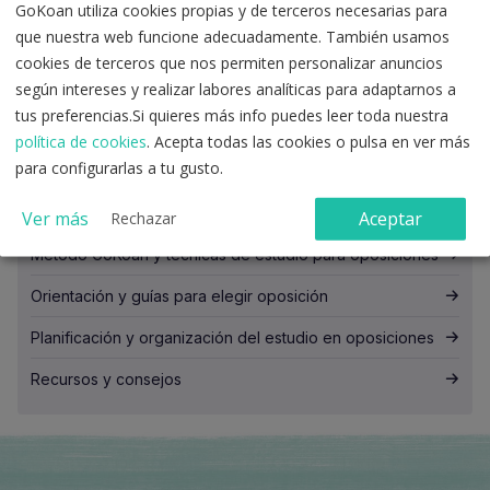
GoKoan utiliza cookies propias y de terceros necesarias para
que nuestra web funcione adecuadamente. También usamos
Actualidad y noticias de oposiciones
cookies de terceros que nos permiten personalizar anuncios
según intereses y realizar labores analíticas para adaptarnos a
Cambios y claves del temario de oposiciones
tus preferencias.Si quieres más info puedes leer toda nuestra
Cómo preparar test de oposiciones
política de cookies
. Acepta todas las cookies o pulsa en ver más
para configurarlas a tu gusto.
Exámenes de oposiciones
Motivación y constancia para opositores
Ver más
Aceptar
Rechazar
Método GoKoan y técnicas de estudio para oposiciones
Orientación y guías para elegir oposición
Planificación y organización del estudio en oposiciones
Recursos y consejos