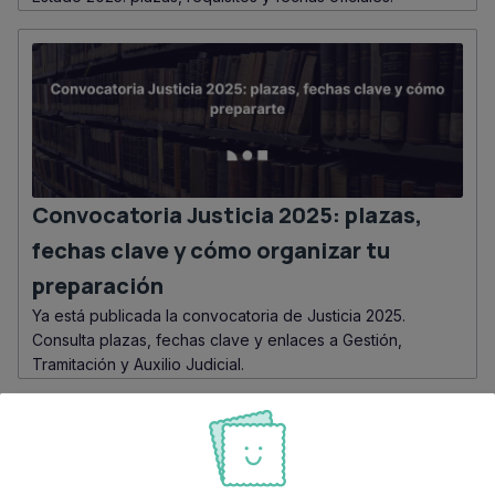
Convocatoria Justicia 2025: plazas,
fechas clave y cómo organizar tu
preparación
Ya está publicada la convocatoria de Justicia 2025.
Consulta plazas, fechas clave y enlaces a Gestión,
Tramitación y Auxilio Judicial.
«
1
2
3
...
8
9
10
Categorías del blog