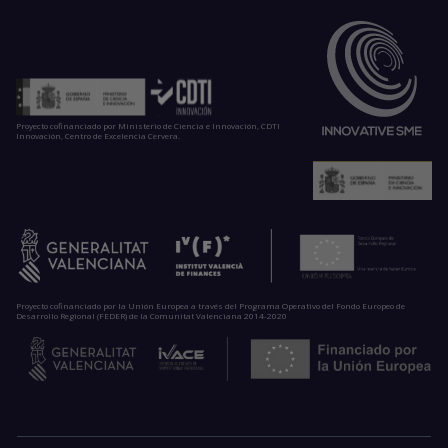
Proyecto cofinanciado por Ministerio de Ciencia e Innovación, CDTI
Innovación, Centro de Excelencia Cervera.
Proyecto cofinanciado por la Unión Europea a través del Programa Operativo del Fondo Europeo de
Desarrollo Regional (FEDER) de la Comunitat Valenciana 2014-2020