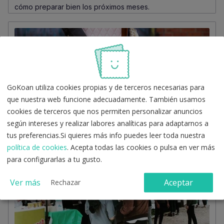
cómo preparar bien los próximos meses.
GoKoan utiliza cookies propias y de terceros necesarias para
que nuestra web funcione adecuadamente. También usamos
Las 5 cosas que no puedes olvidar para
cookies de terceros que nos permiten personalizar anuncios
el examen de tu oposición
según intereses y realizar labores analíticas para adaptarnos a
tus preferencias.Si quieres más info puedes leer toda nuestra
En este post te contamos qué cosas no puedes olvidar en
el examen de tu oposición, ¡que no se te olvide nada!.
política de cookies
. Acepta todas las cookies o pulsa en ver más
para configurarlas a tu gusto.
Ver más
Aceptar
Rechazar