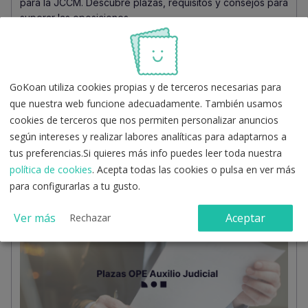
para la JCCM. Descubre plazas, requisitos y consejos para
superar las oposiciones
GoKoan utiliza cookies propias y de terceros necesarias para
que nuestra web funcione adecuadamente. También usamos
cookies de terceros que nos permiten personalizar anuncios
según intereses y realizar labores analíticas para adaptarnos a
OPE Administrativo Estado
tus preferencias.Si quieres más info puedes leer toda nuestra
política de cookies
. Acepta todas las cookies o pulsa en ver más
OPE Administrativo del Estado: 2.154 plazas de turno libre y
para configurarlas a tu gusto.
2.690 plazas de promoción interna. Si estás pensando en
opositar, ¡es ahora!
Ver más
Aceptar
Rechazar