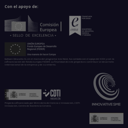
Con el apoyo de:
GoKoan Educatio SL en el marco del programa Icex Next, ha contado con el apoyo del ICEX y con la
cofinanciación del fondo europeo FEDER. La finalidad de este proyecto es contribuir al desarrollo
internacional de la empresa y de su entorno.
Proyecto cofinanciado por Ministerio de Ciencia e Innovación, CDTI
Innovación, Centro de Excelencia Cervera.