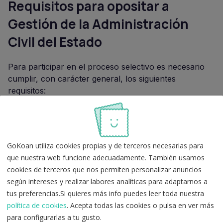
Requisitos para opositar a
Gestión de la Administración
Civil del Estado
Para participar en el proceso selectivo es necesario
cumplir, con carácter general, los siguientes
requisitos:
nacionalidad española,
tener cumplidos 16 años
y no superar la edad
máxima de jubilación forzosa,
GoKoan utiliza cookies propias y de terceros necesarias para
no haber sido separado del servicio de ninguna
que nuestra web funcione adecuadamente. También usamos
Administración Pública,
cookies de terceros que nos permiten personalizar anuncios
poseer una
titulación universitaria de Grado o
según intereses y realizar labores analíticas para adaptarnos a
equivalente
y
tus preferencias.Si quieres más info puedes leer toda nuestra
contar con capacidad funcional para el desempeño
política de cookies
. Acepta todas las cookies o pulsa en ver más
de las funciones del puesto.
para configurarlas a tu gusto.