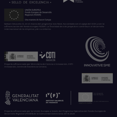
GoKoan Educatio SL en el marco del programa Icex Next, ha contado con el apoyo del ICEX y con la
cofinanciación del fondo europeo FEDER. La finalidad de este proyecto es contribuir al desarrollo
internacional de la empresa y de su entorno.
Proyecto cofinanciado por Ministerio de Ciencia e Innovación, CDTI
Innovación, Centro de Excelencia Cervera.
Proyecto cofinanciado por la Unión Europea a través del Programa Operativo del Fondo Europeo de
Desarrollo Regional (FEDER) de la Comunitat Valenciana 2014-2020