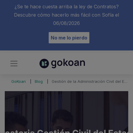
¿Se te hace cuesta arriba la ley de Contratos?
Descubre cómo hacerlo más fácil con Sofía el
06/08/2026
No me lo pierdo
GoKoan
Blog
Gestión de la Administración Civil del Estado 2025: convocatoria, plazas y fechas