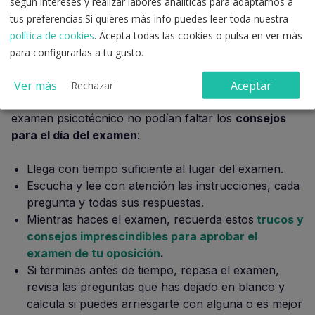
según intereses y realizar labores analíticas para adaptarnos a
tus preferencias.Si quieres más info puedes leer toda nuestra
política de cookies
. Acepta todas las cookies o pulsa en ver más
para configurarlas a tu gusto.
Concéntrate en tu examen psicotécnico
Ver más
Aceptar
Rechazar
Por último, entre los consejos para aprobar tu
examen psicotécnico no podían faltar los
consejos
para el día del examen
:
Llega con tiempo suficiente al lugar del examen.
Escucha y lee con atención las instrucciones, cada
pregunta y todas sus respuestas.
Mientras haces el examen, recuerda estos
trucos y
consejos imprescindibles para aprobar el
examen de tu oposición
.
Si terminas antes de tiempo, repasa el examen,
revisa las preguntas que has dejado en blanco y
calcula si puedes arriesgarte con alguna o es mejor