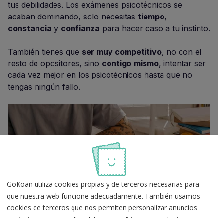
tus debilidades. Los exámenes psicotécnicos se
acaban dominando, solo necesitas
tiempo
,
constancia
y
confianza
para hacer caso a tu instinto.
También tienes que
ser muy competitivo
, no con el
resto de opositores, sino
contigo
mismo
, intentar ser
cada vez mejor en los psicotécnicos hasta que no
tengas ningún fallo.
GoKoan utiliza cookies propias y de terceros necesarias para
que nuestra web funcione adecuadamente. También usamos
cookies de terceros que nos permiten personalizar anuncios