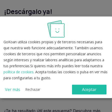
¡Descárgalo ya!
Si quieres estudiar la deuda tributaria de manera
eficiente,
descarga ahora nuestro esquema
y mejora
tu preparación. Este recurso te permitirá abordar el
GoKoan utiliza cookies propias y de terceros necesarias para
tema con seguridad y claridad, optimizando tu tiempo
que nuestra web funcione adecuadamente. También usamos
de estudio.
cookies de terceros que nos permiten personalizar anuncios
según intereses y realizar labores analíticas para adaptarnos a
Haz clic en el enlace y consigue tu esquema ahora.
tus preferencias.Si quieres más info puedes leer toda nuestra
política de cookies
. Acepta todas las cookies o pulsa en ver más
Descargar Esquema de la Deuda
para configurarlas a tu gusto.
Tributaria
Ver más
Aceptar
Rechazar
¿Te ha resultado útil este esquema? Descubre más