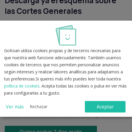
Descarga ya el esquema sobre
las Cortes Generales
Descarga ya el esquema para oposiciones de las
Cortes Generales en PDF y podrás utilizarlo siempre
que quieras, en papel o en tu móvil, tablet o PC.
GoKoan utiliza cookies propias y de terceros necesarias para
Descargar esquema
que nuestra web funcione adecuadamente. También usamos
cookies de terceros que nos permiten personalizar anuncios
según intereses y realizar labores analíticas para adaptarnos a
¿Te ha resultado útil este recurso? Descubre
muchos
tus preferencias.Si quieres más info puedes leer toda nuestra
más esquemas gratuitos para tu oposición
en
política de cookies
. Acepta todas las cookies o pulsa en ver más
nuestra web.
para configurarlas a tu gusto.
Si todavía no conoces el
Método GoKoan
,
no esperes
Ver más
Aceptar
Rechazar
más. Pruébalo sin compromiso durante 7 días y
descubre una nueva forma de estudiar oposiciones.
Quiero probar 7 días gratis