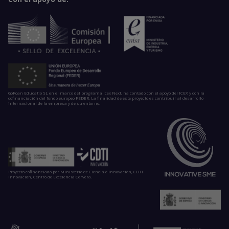
GoKoan Educatio SL en el marco del programa Icex Next, ha contado con el apoyo del ICEX y con la
cofinanciación del fondo europeo FEDER. La finalidad de este proyecto es contribuir al desarrollo
internacional de la empresa y de su entorno.
Proyecto cofinanciado por Ministerio de Ciencia e Innovación, CDTI
Innovación, Centro de Excelencia Cervera.