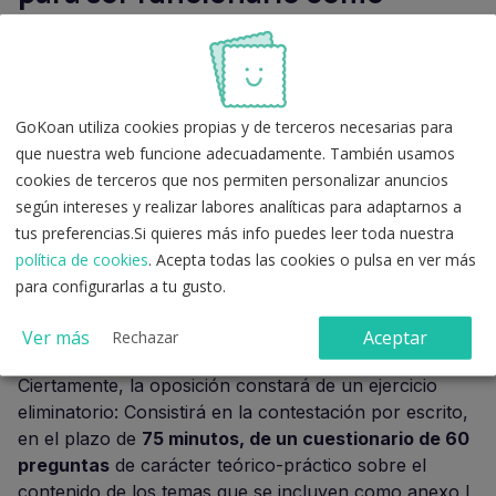
Subalterno de Gestión Sanitaria
de la GVA?
GoKoan utiliza cookies propias y de terceros necesarias para
Pues mira, el sistema selectivo empleado es el de
que nuestra web funcione adecuadamente. También usamos
concurso-oposición
; por lo tanto, el proceso se
cookies de terceros que nos permiten personalizar anuncios
compone de dos fases diferenciadas:
según intereses y realizar labores analíticas para adaptarnos a
tus preferencias.Si quieres más info puedes leer toda nuestra
Oposición.
política de cookies
. Acepta todas las cookies o pulsa en ver más
Concurso / valoración de méritos.
para configurarlas a tu gusto.
Fase de oposición
Ver más
Aceptar
Rechazar
Ciertamente, la oposición constará de un ejercicio
eliminatorio: Consistirá en la contestación por escrito,
en el plazo de
75 minutos, de un cuestionario de 60
preguntas
de carácter teórico-práctico sobre el
contenido de los temas que se incluyen como anexo I