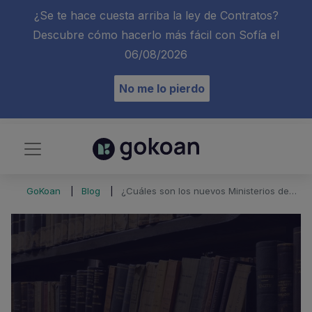
¿Se te hace cuesta arriba la ley de Contratos?
Descubre cómo hacerlo más fácil con Sofía el
06/08/2026
No me lo pierdo
GoKoan
Blog
¿Cuáles son los nuevos Ministerios desde 2023?