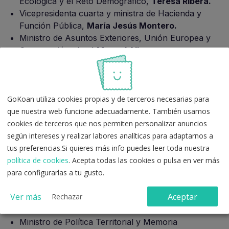
Ecológica y el Reto Demográfico,
Teresa Ribera.
Vicepresidenta cuarta y ministra de Hacienda y
Función Pública,
María Jesús Montero.
Ministro de Asuntos Exteriores, Unión Europea y
Cooperación,
José Manuel Albares.
Ministro de la Presidencia, Justicia y Relaciones
con las Cortes,
Félix Bolaños.
Ministra de Defensa,
Margarita Robles.
Ministro del Interior,
Fernando Grande-Marlaska.
GoKoan utiliza cookies propias y de terceros necesarias para
Ministro de Transportes y Movilidad Sostenible,
que nuestra web funcione adecuadamente. También usamos
Óscar Puente.
cookies de terceros que nos permiten personalizar anuncios
Ministra de Vivienda y Agenda Urbana,
Isabel
según intereses y realizar labores analíticas para adaptarnos a
Rodríguez.
tus preferencias.Si quieres más info puedes leer toda nuestra
Ministra de Educación, Formación Profesional y
política de cookies
. Acepta todas las cookies o pulsa en ver más
Deportes; y portavoz del Gobierno,
Pilar Alegría.
para configurarlas a tu gusto.
Ministro de Industria y Turismo,
Jordi Hereu.
Ver más
Aceptar
Rechazar
Ministro de Agricultura, Pesca y Alimentación,
Luis
Planas.
Ministro de Política Territorial y Memoria