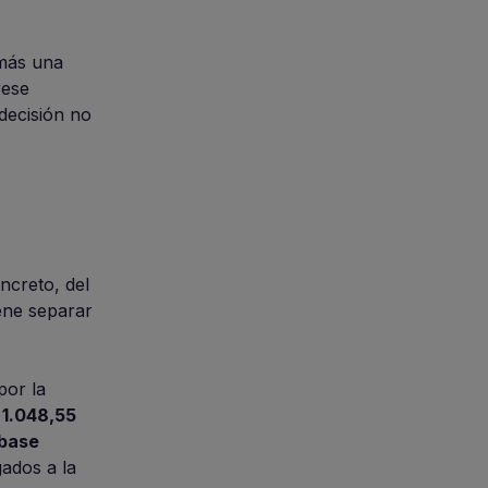
 más una
rese
decisión no
ncreto, del
ene separar
por la
 1.048,55
 base
gados a la