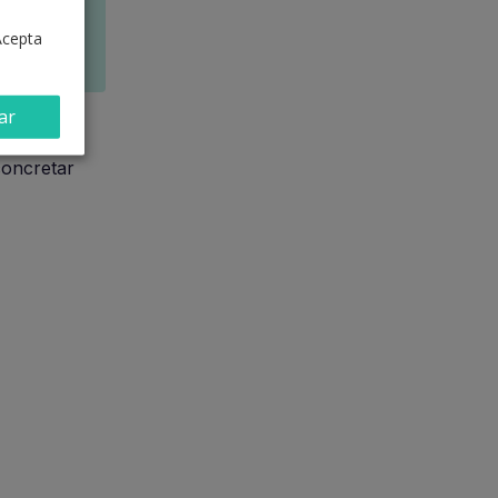
Acepta
ar
ómicas y
concretar