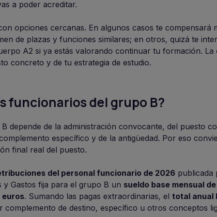
as a poder acreditar.
 con opciones cercanas. En algunos casos te compensará
n de plazas y funciones similares; en otros, quizá te inte
uerpo A2 si ya estás valorando continuar tu formación. La 
to concreto y de tu estrategia de estudio.
los funcionarios del grupo B?
o B depende de la administración convocante, del puesto co
 complemento específico y de la antigüedad. Por eso convi
ón final real del puesto.
etribuciones del personal funcionario de 2026
publicada 
 y Gastos fija para el grupo B un
sueldo base mensual de
0 euros
. Sumando las pagas extraordinarias, el
total anual
uir complemento de destino, específico u otros conceptos li