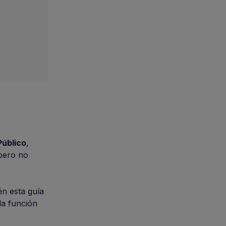
Público
,
 pero no
n esta guía
la función