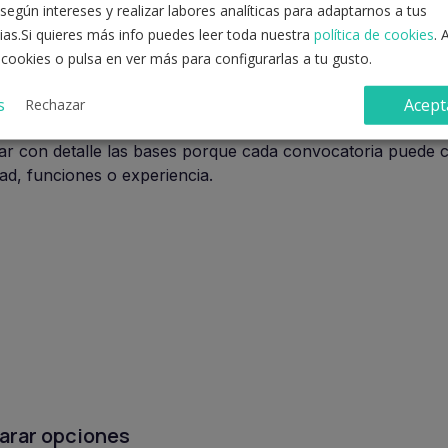
según intereses y realizar labores analíticas para adaptarnos a tus
ias.Si quieres más info puedes leer toda nuestra
política de cookies
. 
 cookies o pulsa en ver más para configurarlas a tu gusto.
s
Acept
Rechazar
puedes encontrar oportunidades en administraciones auton
sar con detalle las bases porque cada convocatoria puede 
dad, funciones o experiencia.
arar opciones