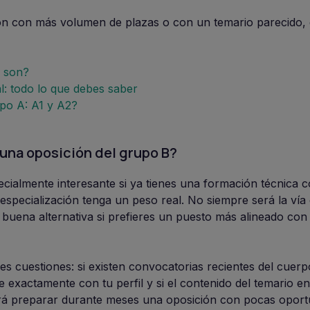
ión con más volumen de plazas o con un temario parecido, 
s son?
l: todo lo que debes saber
po A: A1 y A2?
na oposición del grupo B?
cialmente interesante si ya tienes una formación técnica c
especialización tenga un peso real. No siempre será la ví
buena alternativa si prefieres un puesto más alineado con 
res cuestiones: si existen convocatorias recientes del cuerp
cide exactamente con tu perfil y si el contenido del temario e
itará preparar durante meses una oposición con pocas opor