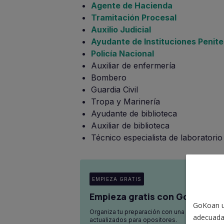
Agente de Hacienda
Tramitación Procesal
Auxilio Judicial
Ayudante de Instituciones Penite
Policía Nacional
Auxiliar de enfermería
Bombero
Guardia Civil
Tropa y Marinería
Ayudante de biblioteca
Auxiliar de biblioteca
Técnico especialista de laboratorio
EMPIEZA GRATIS
Empieza gratis con GoKoan
GoKoan ut
Organiza tu preparación con una plataforma q
adecuada
actualizados para opositores.