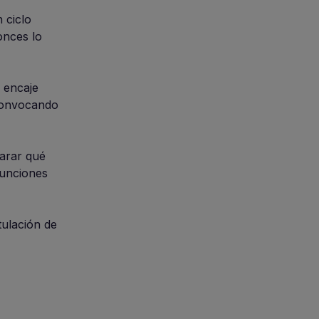
n ciclo
onces lo
n encaje
 convocando
arar qué
funciones
tulación de