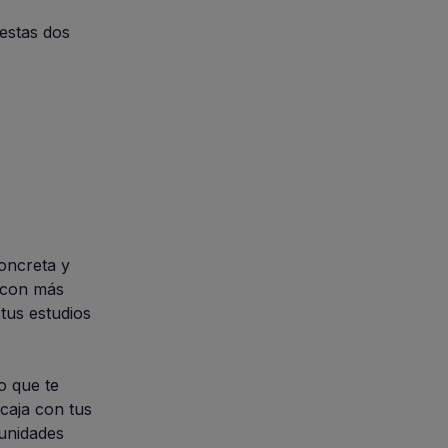
estas dos
oncreta y
a con más
tus estudios
o que te
ncaja con tus
tunidades