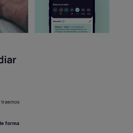
diar
 traemos
de forma