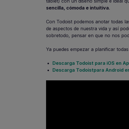
tablet) con un diseño simple e ideal q
sencilla, cómoda e intuitiva
.
Con Todoist podemos anotar todas las
de aspectos de nuestra vida y así pod
sobretodo, pensar en que no nos pod
Ya puedes empezar a planificar todas 
Descarga Todoist para iOS en Ap
Descarga Todoistpara Android en