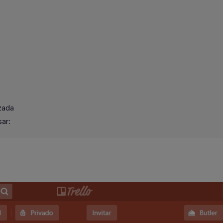
izada
sar: