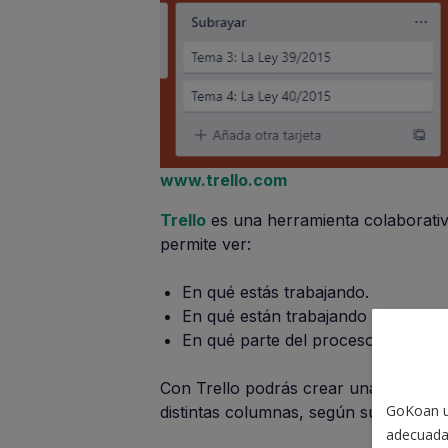
www.trello.com
Trello
es una herramienta colaborativ
permite ver:
En qué estás trabajando.
En qué están trabajando tus compa
En qué parte del proceso te encue
Con Trello podrás crear una trajeta p
GoKoan ut
distintas columnas, según su estado, 
adecuada