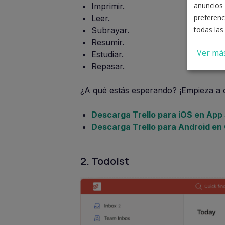
anuncios 
Imprimir.
preferenc
Leer.
todas las
Subrayar.
Resumir.
Ver má
Estudiar.
Repasar.
¿A qué estás esperando? ¡Empieza a or
Descarga Trello para iOS en App 
Descarga Trello para Android en 
2. Todoist