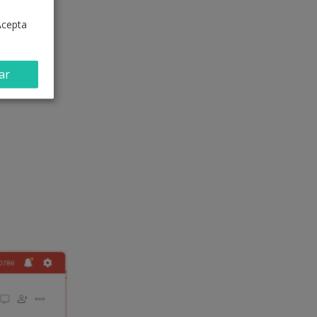
Acepta
ar