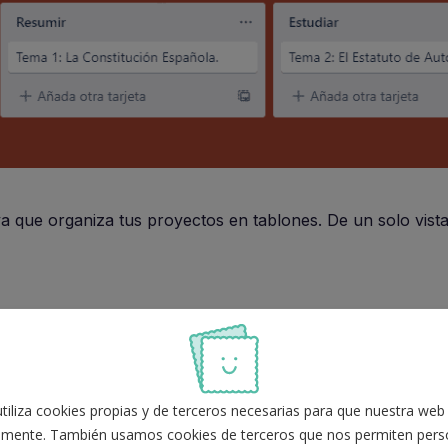
a que organiza tus proyectos en tablones. De un solo vista
ñeros de tablón.
ntras.
ara cada tema de tu temario de oposición e ir desplazándol
iliza cookies propias y de terceros necesarias para que nuestra web
por ejemplo:
mente. También usamos cookies de terceros que nos permiten perso