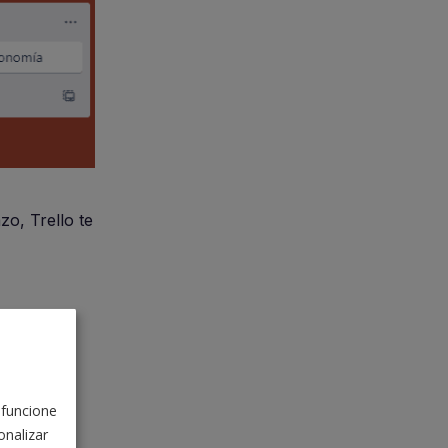
zo, Trello te
a por
 funcione
nalizar