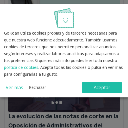
¿Cómo puedo trabajar en Correos?
GoKoan utiliza cookies propias y de terceros necesarias para
Claves para conseguirlo
que nuestra web funcione adecuadamente. También usamos
cookies de terceros que nos permiten personalizar anuncios
¿Quieres entrar a trabajar en correos? Consulta la
según intereses y realizar labores analíticas para adaptarnos a
información que necesitas para acceder al puesto ¡Logra
tu objetivo! Trabaja en Correos.
tus preferencias.Si quieres más info puedes leer toda nuestra
política de cookies
. Acepta todas las cookies o pulsa en ver más
para configurarlas a tu gusto.
Ver más
Aceptar
Rechazar
La evolución de las notas de corte en la
Oposición de Administrativos del