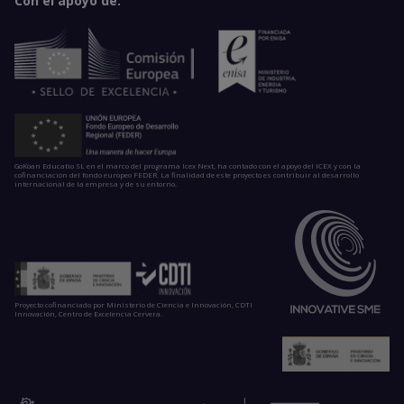
Con el apoyo de:
GoKoan Educatio SL en el marco del programa Icex Next, ha contado con el apoyo del ICEX y con la
cofinanciación del fondo europeo FEDER. La finalidad de este proyecto es contribuir al desarrollo
internacional de la empresa y de su entorno.
Proyecto cofinanciado por Ministerio de Ciencia e Innovación, CDTI
Innovación, Centro de Excelencia Cervera.