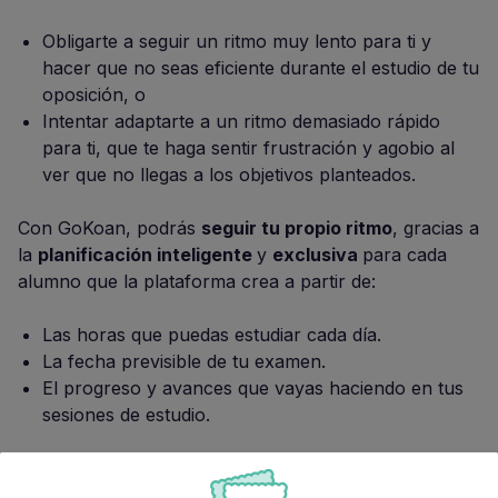
Obligarte a seguir un ritmo muy lento para ti y
hacer que no seas eficiente durante el estudio de tu
oposición, o
Intentar adaptarte a un ritmo demasiado rápido
para ti, que te haga sentir frustración y agobio al
ver que no llegas a los objetivos planteados.
Con GoKoan, podrás
seguir tu propio ritmo
, gracias a
la
planificación inteligente
y
exclusiva
para cada
alumno que la plataforma crea a partir de:
Las horas que puedas estudiar cada día.
La fecha previsible de tu examen.
El progreso y avances que vayas haciendo en tus
sesiones de estudio.
4. Adaptarse a los horarios