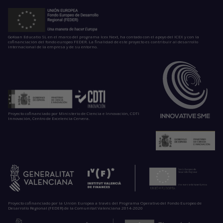
GoKoan Educatio SL en el marco del programa Icex Next, ha contado con el apoyo del ICEX y con la
cofinanciación del fondo europeo FEDER. La finalidad de este proyecto es contribuir al desarrollo
internacional de la empresa y de su entorno.
Proyecto cofinanciado por Ministerio de Ciencia e Innovación, CDTI
Innovación, Centro de Excelencia Cervera.
Proyecto cofinanciado por la Unión Europea a través del Programa Operativo del Fondo Europeo de
Desarrollo Regional (FEDER) de la Comunitat Valenciana 2014-2020