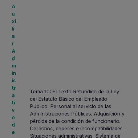
A
u
xi
li
a
r
A
d
m
in
is
tr
Tema 10: El Texto Refundido de la Ley
a
del Estatuto Básico del Empleado
ti
Público. Personal al servicio de las
v
Administraciones Públicas. Adquisición y
o
pérdida de la condición de funcionario.
d
Derechos, deberes e incompatibilidades.
e
Situaciones administrativas. Sistema de