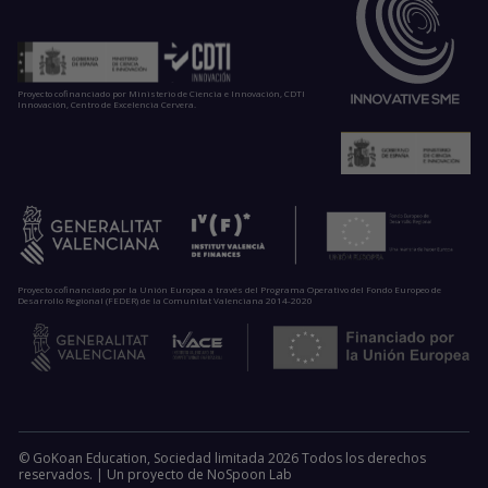
Proyecto cofinanciado por Ministerio de Ciencia e Innovación, CDTI
Innovación, Centro de Excelencia Cervera.
Proyecto cofinanciado por la Unión Europea a través del Programa Operativo del Fondo Europeo de
Desarrollo Regional (FEDER) de la Comunitat Valenciana 2014-2020
© GoKoan Education, Sociedad limitada 2026 Todos los derechos
reservados. |
Un proyecto de
NoSpoon Lab