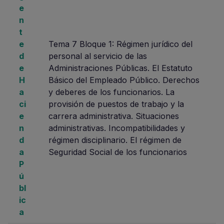
e
n
t
e
Tema 7 Bloque 1: Régimen jurídico del
d
personal al servicio de las
e
Administraciones Públicas. El Estatuto
H
Básico del Empleado Público. Derechos
a
y deberes de los funcionarios. La
ci
provisión de puestos de trabajo y la
e
carrera administrativa. Situaciones
n
administrativas. Incompatibilidades y
d
régimen disciplinario. El régimen de
a
Seguridad Social de los funcionarios
P
ú
bl
ic
a