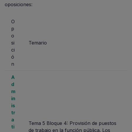
oposiciones:
O
p
o
si
Temario
ci
ó
n
A
d
m
in
is
tr
a
Tema 5 Bloque 4: Provisión de puestos
ti
de trabajo en la función pública. Los