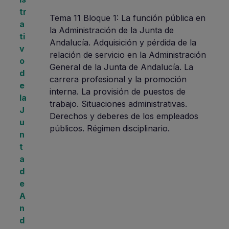
tr
Tema 11 Bloque 1: La función pública en
a
la Administración de la Junta de
ti
Andalucía. Adquisición y pérdida de la
v
relación de servicio en la Administración
o
General de la Junta de Andalucía. La
d
carrera profesional y la promoción
e
interna. La provisión de puestos de
la
trabajo. Situaciones administrativas.
J
Derechos y deberes de los empleados
u
públicos. Régimen disciplinario.
n
t
a
d
e
A
n
d