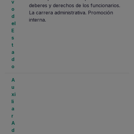
v
deberes y derechos de los funcionarios.
o
La carrera administrativa. Promoción
d
interna.
el
E
s
t
a
d
o
A
u
xi
li
a
r
A
d