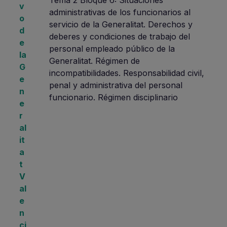
Tema 2 Bloque 6: Situaciones
v
administrativas de los funcionarios al
o
servicio de la Generalitat. Derechos y
d
deberes y condiciones de trabajo del
e
personal empleado público de la
la
Generalitat. Régimen de
G
incompatibilidades. Responsabilidad civil,
e
penal y administrativa del personal
n
funcionario. Régimen disciplinario
e
r
al
it
a
t
V
al
e
n
ci