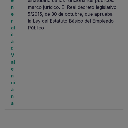
e
estatutario de los funcionarios públicos:
n
marco jurídico. El Real decreto legislativo
e
5/2015, de 30 de octubre, que aprueba
r
la Ley del Estatuto Básico del Empleado
al
Público
it
a
t
V
al
e
n
ci
a
n
a