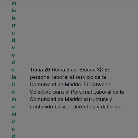
m
in
is
tr
a
ti
v
o
d
e
Tema 26 (tema 5 del Bloque 3): El
la
personal laboral al servicio de la
C
Comunidad de Madrid. El Convenio
o
Colectivo para el Personal Laboral de la
m
Comunidad de Madrid: estructura y
u
contenido básico. Derechos y deberes.
ni
d
a
d