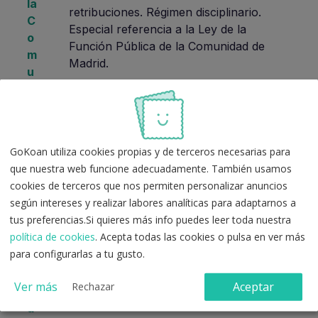
la
retribuciones. Régimen disciplinario.
C
Especial referencia a la Ley de la
o
Función Pública de la Comunidad de
m
Madrid.
u
ni
d
a
d
GoKoan utiliza cookies propias y de terceros necesarias para
d
que nuestra web funcione adecuadamente. También usamos
e
cookies de terceros que nos permiten personalizar anuncios
M
según intereses y realizar labores analíticas para adaptarnos a
a
tus preferencias.Si quieres más info puedes leer toda nuestra
d
política de cookies
. Acepta todas las cookies o pulsa en ver más
ri
para configurarlas a tu gusto.
d
Ver más
Aceptar
Rechazar
A
d