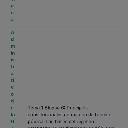
a
n
a
A
d
m
in
is
tr
a
ti
v
o
d
e
Tema 1 Bloque 6: Principios
la
constitucionales en materia de función
G
pública. Las bases del régimen