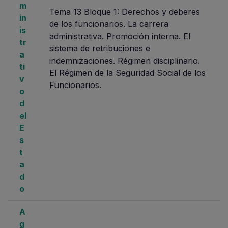
m
Tema 13 Bloque 1: Derechos y deberes
in
de los funcionarios. La carrera
is
administrativa. Promoción interna. El
tr
sistema de retribuciones e
a
indemnizaciones. Régimen disciplinario.
ti
El Régimen de la Seguridad Social de los
v
Funcionarios.
o
d
el
E
s
t
a
d
o
A
g