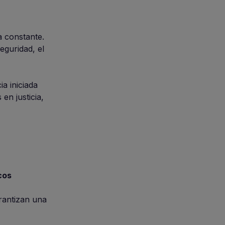
a constante.
eguridad, el
a iniciada
en justicia,
cos
arantizan una