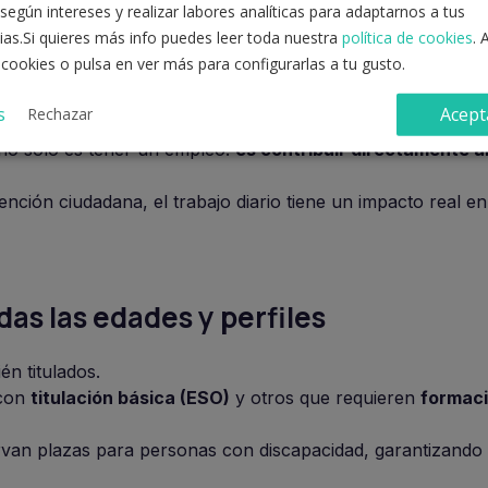
das por quienes buscan un equilibrio entre vida y trabajo.
según intereses y realizar labores analíticas para adaptarnos a tus
ias.Si quieres más info puedes leer toda nuestra
política de cookies
. 
 cookies o pulsa en ver más para configurarlas a tu gusto.
edad
s
Acept
Rechazar
 no solo es tener un empleo:
es contribuir directamente a
nción ciudadana, el trabajo diario tiene un impacto real en 
as las edades y perfiles
én titulados.
 con
titulación básica (ESO)
y otros que requieren
formac
an plazas para personas con discapacidad, garantizando l