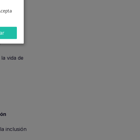
Acepta
ar
l
la vida de
ión
a inclusión