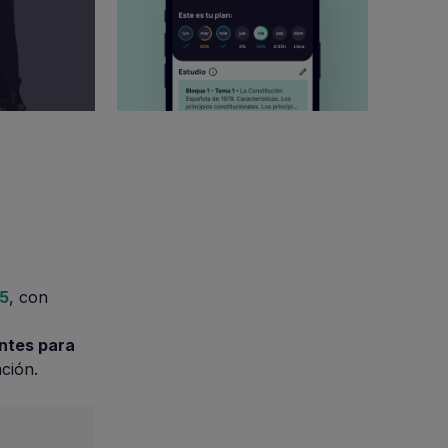
25
, con
entes para
ción.